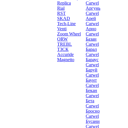
Replica
Carwel
Rial
Аргунь
RST
Carwel
SKAD
Арей
Tech-Line
Carwel
Venti
Арно
Zoom Wheel
Carwel
ORW
Базан
TREBL
Carwel
ТЗСК
Барал
Accuride
Carwel
Magnetto
Бараус
Carwel
Баруй
Carwel
Баунт
Carwel
Бекан
Carwel
Бета
Carwel
Бросно
Carwel
Бусани
Carwel