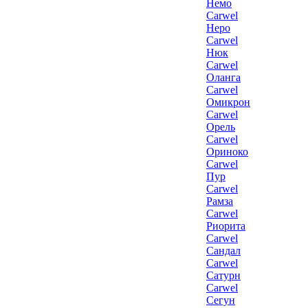
Немо
Carwel
Неро
Carwel
Нюк
Carwel
Оланга
Carwel
Омикрон
Carwel
Орель
Carwel
Ориноко
Carwel
Пур
Carwel
Рамза
Carwel
Риорита
Carwel
Сандал
Carwel
Сатурн
Carwel
Сегун