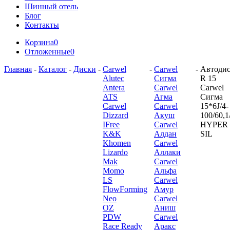
Шинный отель
Блог
Контакты
Корзина
0
Отложенные
0
Главная
-
Каталог
-
Диски
-
Carwel
-
Carwel
-
Автоди
Alutec
Сигма
R 15
Antera
Carwel
Carwel
ATS
Агма
Сигма
Carwel
Carwel
15*6J/4-
Dizzard
Акуш
100/60,1
IFree
Carwel
HYPER
K&K
Алдан
SIL
Khomen
Carwel
Lizardo
Аллаки
Mak
Carwel
Momo
Альфа
LS
Carwel
FlowForming
Амур
Neo
Carwel
OZ
Аниш
PDW
Carwel
Race Ready
Аракс