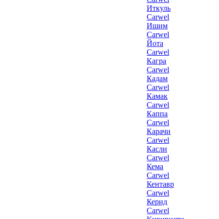
Иткуль
Carwel
Ишим
Carwel
Йота
Carwel
Кагра
Carwel
Кадам
Carwel
Камак
Carwel
Каппа
Carwel
Карачи
Carwel
Касли
Carwel
Кема
Carwel
Кентавр
Carwel
Керид
Carwel