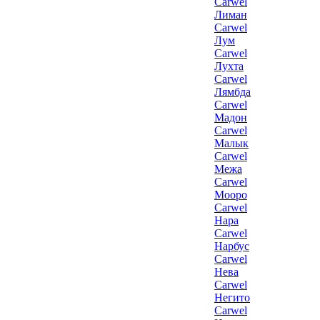
Carwel
Лиман
Carwel
Лум
Carwel
Лухта
Carwel
Лямбда
Carwel
Мадон
Carwel
Малык
Carwel
Межа
Carwel
Мооро
Carwel
Нара
Carwel
Нарбус
Carwel
Нева
Carwel
Негито
Carwel