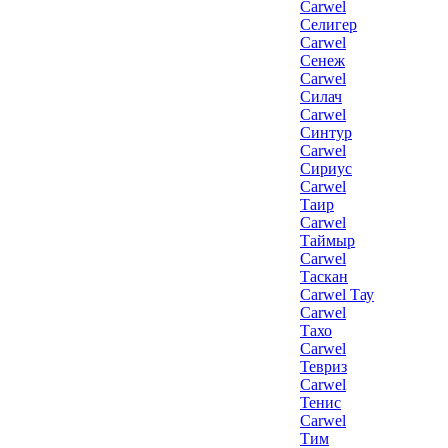
Carwel
Селигер
Carwel
Сенеж
Carwel
Силач
Carwel
Синтур
Carwel
Сириус
Carwel
Таир
Carwel
Таймыр
Carwel
Таскан
Carwel Тау
Carwel
Тахо
Carwel
Тевриз
Carwel
Тенис
Carwel
Тим