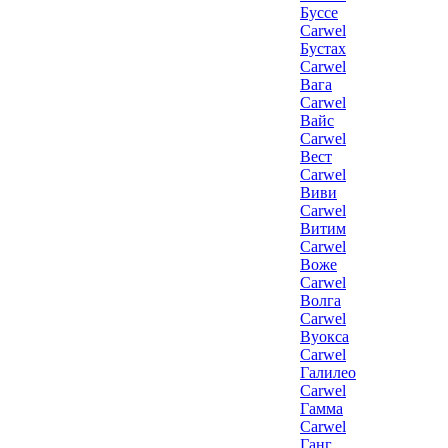
Буссе
Carwel
Бустах
Carwel
Вага
Carwel
Вайс
Carwel
Вест
Carwel
Виви
Carwel
Витим
Carwel
Воже
Carwel
Волга
Carwel
Вуокса
Carwel
Галилео
Carwel
Гамма
Carwel
Ганг