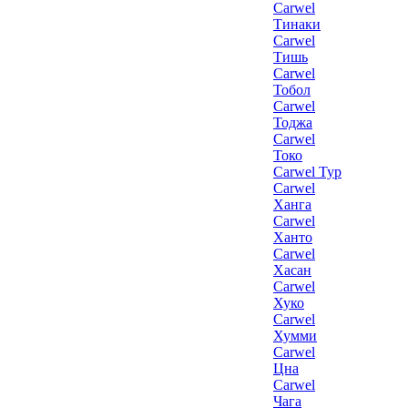
Carwel
Тинаки
Carwel
Тишь
Carwel
Тобол
Carwel
Тоджа
Carwel
Токо
Carwel Тур
Carwel
Ханга
Carwel
Ханто
Carwel
Хасан
Carwel
Хуко
Carwel
Хумми
Carwel
Цна
Carwel
Чага