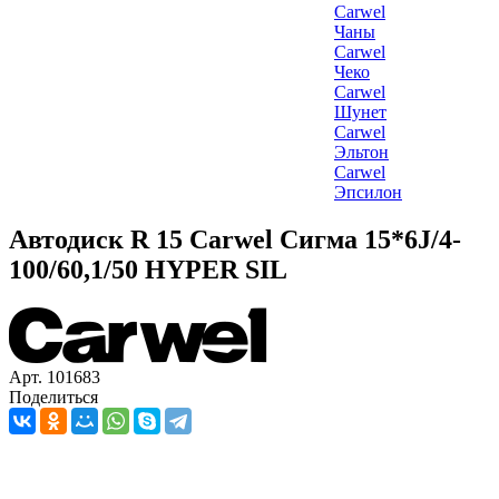
Carwel
Чаны
Carwel
Чеко
Carwel
Шунет
Carwel
Эльтон
Carwel
Эпсилон
Автодиск R 15 Carwel Сигма 15*6J/4-
100/60,1/50 HYPER SIL
Арт. 101683
Поделиться