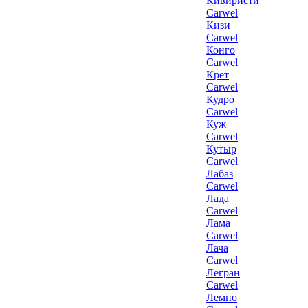
Кивиристи
Carwel
Кизи
Carwel
Конго
Carwel
Крет
Carwel
Кудро
Carwel
Куж
Carwel
Кутыр
Carwel
Лабаз
Carwel
Лада
Carwel
Лама
Carwel
Лача
Carwel
Легран
Carwel
Лемно