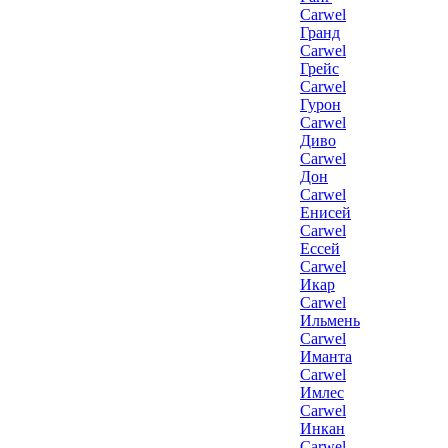
Carwel
Гранд
Carwel
Грейс
Carwel
Гурон
Carwel
Диво
Carwel
Дон
Carwel
Енисей
Carwel
Ессей
Carwel
Икар
Carwel
Ильмень
Carwel
Иманта
Carwel
Имлес
Carwel
Инкан
Carwel