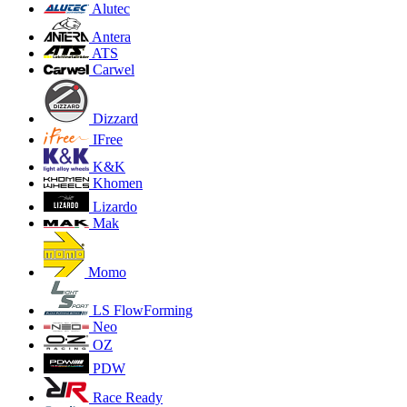
Alutec
Antera
ATS
Carwel
Dizzard
IFree
K&K
Khomen
Lizardo
Mak
Momo
LS FlowForming
Neo
OZ
PDW
Race Ready