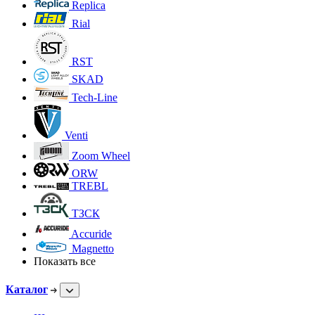
Replica
Rial
RST
SKAD
Tech-Line
Venti
Zoom Wheel
ORW
TREBL
ТЗСК
Accuride
Magnetto
Показать все
Каталог