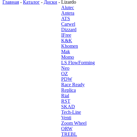
Главная
-
Каталог
-
Диски
-
Lizardo
Alutec
Antera
ATS
Carwel
Dizzard
IFree
K&K
Khomen
Mak
Momo
LS FlowForming
Neo
OZ
PDW
Race Ready
Replica
Rial
RST
SKAD
Tech-Line
Venti
Zoom Wheel
ORW
TREBL