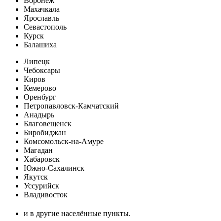
Воронеж
Махачкала
Ярославль
Севастополь
Курск
Балашиха
Липецк
Чебоксары
Киров
Кемерово
Оренбург
Петропавловск-Камчатский
Анадырь
Благовещенск
Биробиджан
Комсомольск-на-Амуре
Магадан
Хабаровск
Южно-Сахалинск
Якутск
Уссурийск
Владивосток
и в другие населённые пункты.