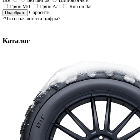
Все
Без шипов
Шипованные
Грязь M/T
Грязь A/T
Run on flat
Сбросить
?
Что означают эти цифры?
Каталог