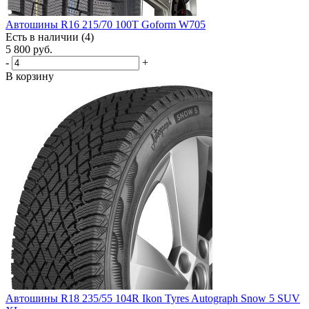
Автошины R16 215/70 100T Goform W705
Есть в наличии (4)
5 800
руб.
-
+
В корзину
Автошины R18 235/55 104R Ikon Tyres Autograph Snow 5 SUV