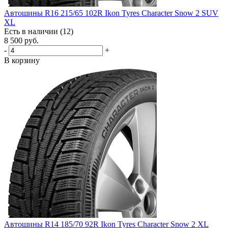
Автошины R16 215/65 102R Ikon Tyres Character Snow 2 SUV
XL
Есть в наличии (12)
8 500
руб.
-
+
В корзину
Автошины R14 185/70 92R Ikon Tyres Character Snow 2 XL