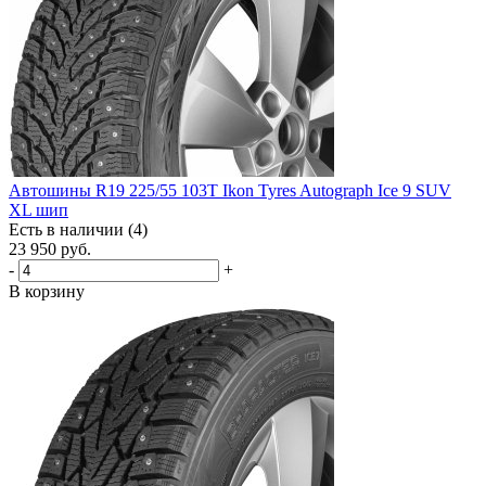
Автошины R19 225/55 103T Ikon Tyres Autograph Ice 9 SUV
XL шип
Есть в наличии (4)
23 950
руб.
-
+
В корзину