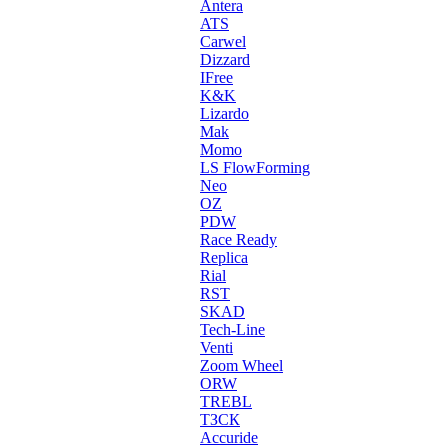
Antera
ATS
Carwel
Dizzard
IFree
K&K
Lizardo
Mak
Momo
LS FlowForming
Neo
OZ
PDW
Race Ready
Replica
Rial
RST
SKAD
Tech-Line
Venti
Zoom Wheel
ORW
TREBL
ТЗСК
Accuride