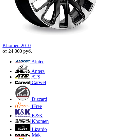
Khomen 2010
от
24 000
руб.
Alutec
Antera
ATS
Carwel
Dizzard
IFree
K&K
Khomen
Lizardo
Mak