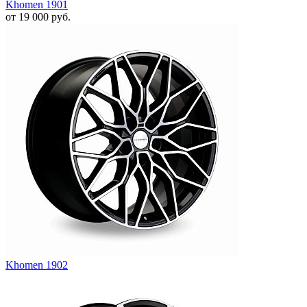
Khomen 1901
от
19 000
руб.
Khomen 1902