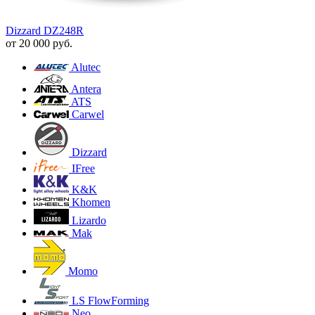
Dizzard DZ248R
от
20 000
руб.
Alutec
Antera
ATS
Carwel
Dizzard
IFree
K&K
Khomen
Lizardo
Mak
Momo
LS FlowForming
Neo