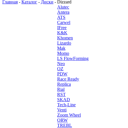
Главная
-
Каталог
-
Диски
-
Dizzard
Alutec
Antera
ATS
Carwel
IFree
K&K
Khomen
Lizardo
Mak
Momo
LS FlowForming
Neo
OZ
PDW
Race Ready
Replica
Rial
RST
SKAD
Tech-Line
Venti
Zoom Wheel
ORW
TREBL