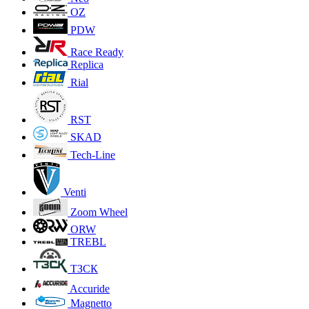
OZ
PDW
Race Ready
Replica
Rial
RST
SKAD
Tech-Line
Venti
Zoom Wheel
ORW
TREBL
ТЗСК
Accuride
Magnetto