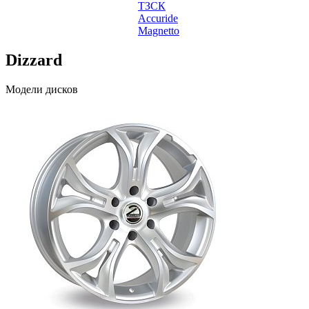
ТЗСК
Accuride
Magnetto
Dizzard
Модели дисков