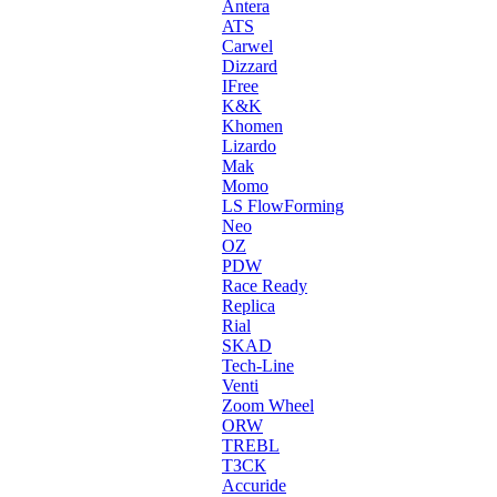
Antera
ATS
Carwel
Dizzard
IFree
K&K
Khomen
Lizardo
Mak
Momo
LS FlowForming
Neo
OZ
PDW
Race Ready
Replica
Rial
SKAD
Tech-Line
Venti
Zoom Wheel
ORW
TREBL
ТЗСК
Accuride