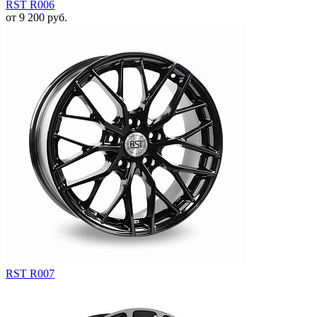
RST R006
от
9 200
руб.
RST R007