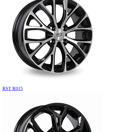
RST R015