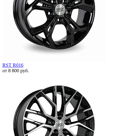
RST R016
от
8 800
руб.