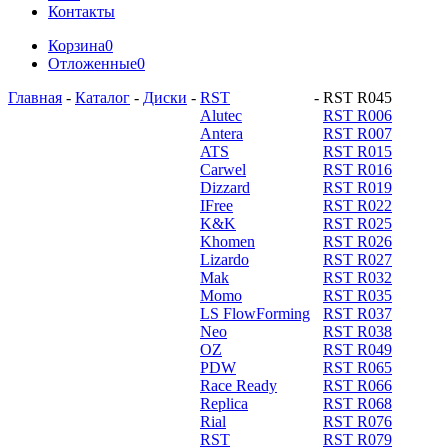
Контакты
Корзина
0
Отложенные
0
Главная
-
Каталог
-
Диски
-
RST
-
RST R045
Alutec
RST R006
Antera
RST R007
ATS
RST R015
Carwel
RST R016
Dizzard
RST R019
IFree
RST R022
K&K
RST R025
Khomen
RST R026
Lizardo
RST R027
Mak
RST R032
Momo
RST R035
LS FlowForming
RST R037
Neo
RST R038
OZ
RST R049
PDW
RST R065
Race Ready
RST R066
Replica
RST R068
Rial
RST R076
RST
RST R079