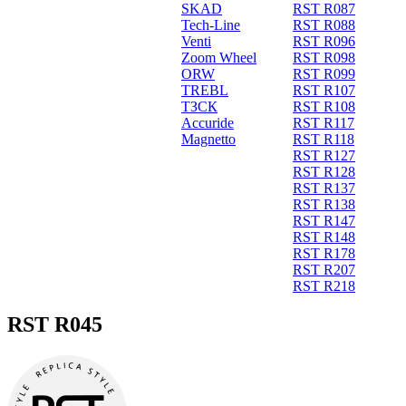
SKAD
RST R087
Tech-Line
RST R088
Venti
RST R096
Zoom Wheel
RST R098
ORW
RST R099
TREBL
RST R107
ТЗСК
RST R108
Accuride
RST R117
Magnetto
RST R118
RST R127
RST R128
RST R137
RST R138
RST R147
RST R148
RST R178
RST R207
RST R218
RST R045