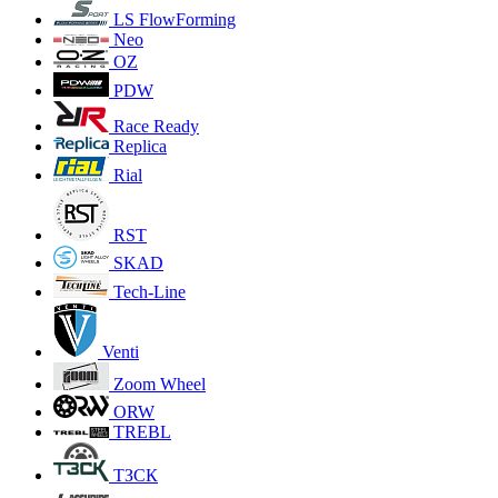
LS FlowForming
Neo
OZ
PDW
Race Ready
Replica
Rial
RST
SKAD
Tech-Line
Venti
Zoom Wheel
ORW
TREBL
ТЗСК