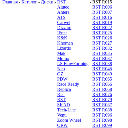
Главная
-
Каталог
-
Диски
-
RST
-
RST R015
Alutec
RST R006
Antera
RST R007
ATS
RST R016
Carwel
RST R019
Dizzard
RST R022
IFree
RST R025
K&K
RST R026
Khomen
RST R027
Lizardo
RST R032
Mak
RST R035
Momo
RST R037
LS FlowForming
RST R038
Neo
RST R045
OZ
RST R049
PDW
RST R065
Race Ready
RST R066
Replica
RST R068
Rial
RST R076
RST
RST R079
SKAD
RST R087
Tech-Line
RST R088
Venti
RST R096
Zoom Wheel
RST R098
ORW
RST R099