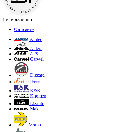
Нет в наличии
Описание
Alutec
Antera
ATS
Carwel
Dizzard
IFree
K&K
Khomen
Lizardo
Mak
Momo