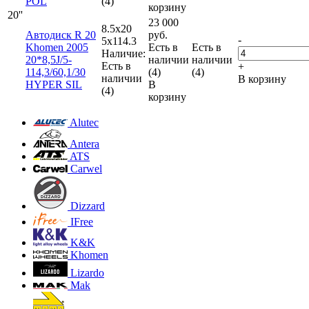
POL
(4)
корзину
20''
23 000
8.5x20
Автодиск R 20
руб.
-
5x114.3
Khomen 2005
Есть в
Есть в
Наличие:
20*8,5J/5-
наличии
наличии
Есть в
+
114,3/60,1/30
(4)
(4)
наличии
В корзину
HYPER SIL
В
(4)
корзину
Alutec
Antera
ATS
Carwel
Dizzard
IFree
K&K
Khomen
Lizardo
Mak