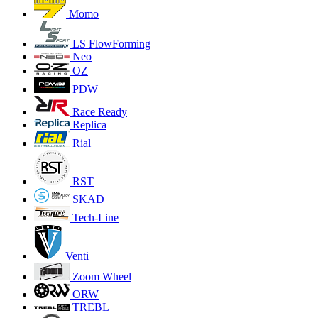
Momo
LS FlowForming
Neo
OZ
PDW
Race Ready
Replica
Rial
RST
SKAD
Tech-Line
Venti
Zoom Wheel
ORW
TREBL