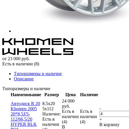
от
23 000
руб.
Есть в наличии (8)
Типоразмеры и наличие
Описание
Типоразмеры и наличие
Наименование
Размер
Цена
Наличие
24 000
Автодиск R 20
8.5x20
руб.
-
Khomen 2005
5x112
Есть в
Есть в
20*8,5J/5-
Наличие:
наличии
наличии
112/66,5/20
Есть в
+
(4)
(4)
HYPER BLK
наличии
В корзину
В