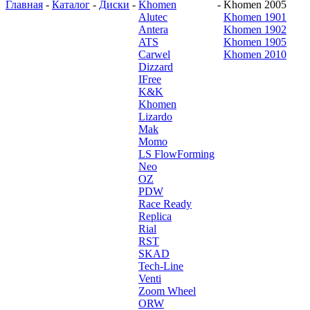
Главная
-
Каталог
-
Диски
-
Khomen
-
Khomen 2005
Alutec
Khomen 1901
Antera
Khomen 1902
ATS
Khomen 1905
Carwel
Khomen 2010
Dizzard
IFree
K&K
Khomen
Lizardo
Mak
Momo
LS FlowForming
Neo
OZ
PDW
Race Ready
Replica
Rial
RST
SKAD
Tech-Line
Venti
Zoom Wheel
ORW