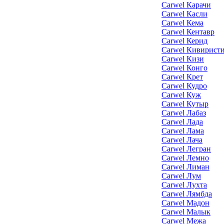
Carwel Карачи
Carwel Касли
Carwel Кема
Carwel Кентавр
Carwel Керид
Carwel Кивирист
Carwel Кизи
Carwel Конго
Carwel Крет
Carwel Кудро
Carwel Куж
Carwel Кутыр
Carwel Лабаз
Carwel Лада
Carwel Лама
Carwel Лача
Carwel Легран
Carwel Лемно
Carwel Лиман
Carwel Лум
Carwel Лухта
Carwel Лямбда
Carwel Мадон
Carwel Малык
Carwel Межа