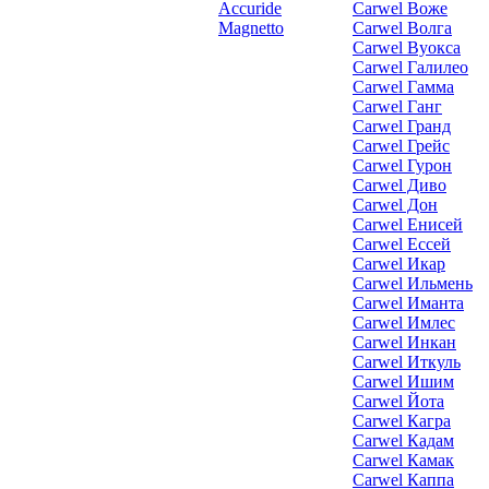
Accuride
Carwel Воже
Magnetto
Carwel Волга
Carwel Вуокса
Carwel Галилео
Carwel Гамма
Carwel Ганг
Carwel Гранд
Carwel Грейс
Carwel Гурон
Carwel Диво
Carwel Дон
Carwel Енисей
Carwel Ессей
Carwel Икар
Carwel Ильмень
Carwel Иманта
Carwel Имлес
Carwel Инкан
Carwel Иткуль
Carwel Ишим
Carwel Йота
Carwel Кагра
Carwel Кадам
Carwel Камак
Carwel Каппа