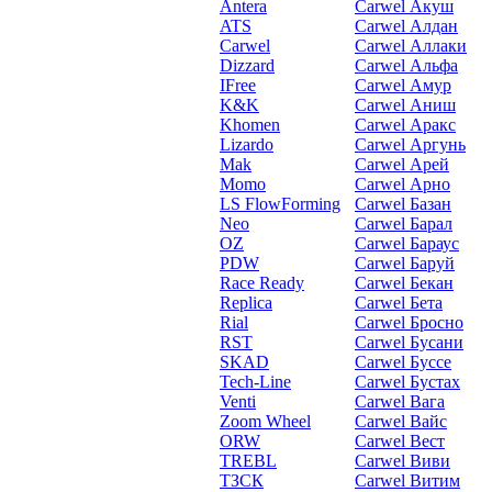
Antera
Carwel Акуш
ATS
Carwel Алдан
Carwel
Carwel Аллаки
Dizzard
Carwel Альфа
IFree
Carwel Амур
K&K
Carwel Аниш
Khomen
Carwel Аракс
Lizardo
Carwel Аргунь
Mak
Carwel Арей
Momo
Carwel Арно
LS FlowForming
Carwel Базан
Neo
Carwel Барал
OZ
Carwel Бараус
PDW
Carwel Баруй
Race Ready
Carwel Бекан
Replica
Carwel Бета
Rial
Carwel Бросно
RST
Carwel Бусани
SKAD
Carwel Буссе
Tech-Line
Carwel Бустах
Venti
Carwel Вага
Zoom Wheel
Carwel Вайс
ORW
Carwel Вест
TREBL
Carwel Виви
ТЗСК
Carwel Витим