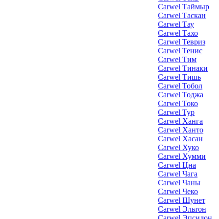
Carwel Таймыр
Carwel Таскан
Carwel Тау
Carwel Тахо
Carwel Тевриз
Carwel Тенис
Carwel Тим
Carwel Тинаки
Carwel Тишь
Carwel Тобол
Carwel Тоджа
Carwel Токо
Carwel Тур
Carwel Ханга
Carwel Ханто
Carwel Хасан
Carwel Хуко
Carwel Хумми
Carwel Цна
Carwel Чага
Carwel Чаны
Carwel Чеко
Carwel Шунет
Carwel Эльтон
Carwel Эпсилон