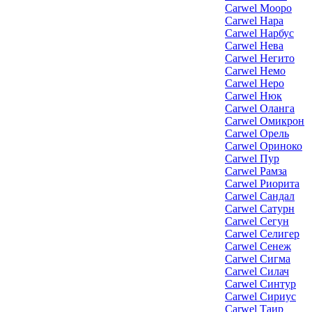
Carwel Мооро
Carwel Нара
Carwel Нарбус
Carwel Нева
Carwel Негито
Carwel Немо
Carwel Неро
Carwel Нюк
Carwel Оланга
Carwel Омикрон
Carwel Орель
Carwel Ориноко
Carwel Пур
Carwel Рамза
Carwel Риорита
Carwel Сандал
Carwel Сатурн
Carwel Сегун
Carwel Селигер
Carwel Сенеж
Carwel Сигма
Carwel Силач
Carwel Синтур
Carwel Сириус
Carwel Таир