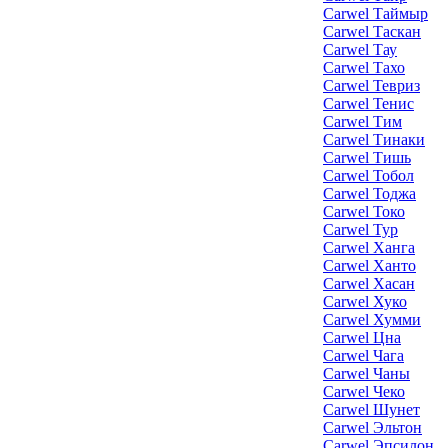
Carwel Таймыр
Carwel Таскан
Carwel Тау
Carwel Тахо
Carwel Тевриз
Carwel Тенис
Carwel Тим
Carwel Тинаки
Carwel Тишь
Carwel Тобол
Carwel Тоджа
Carwel Токо
Carwel Тур
Carwel Ханга
Carwel Ханто
Carwel Хасан
Carwel Хуко
Carwel Хумми
Carwel Цна
Carwel Чага
Carwel Чаны
Carwel Чеко
Carwel Шунет
Carwel Эльтон
Carwel Эпсилон