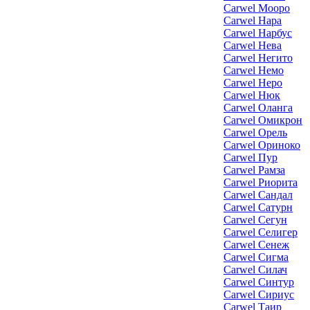
Carwel Мооро
Carwel Нара
Carwel Нарбус
Carwel Нева
Carwel Негито
Carwel Немо
Carwel Неро
Carwel Нюк
Carwel Оланга
Carwel Омикрон
Carwel Орель
Carwel Ориноко
Carwel Пур
Carwel Рамза
Carwel Риорита
Carwel Сандал
Carwel Сатурн
Carwel Сегун
Carwel Селигер
Carwel Сенеж
Carwel Сигма
Carwel Силач
Carwel Синтур
Carwel Сириус
Carwel Таир