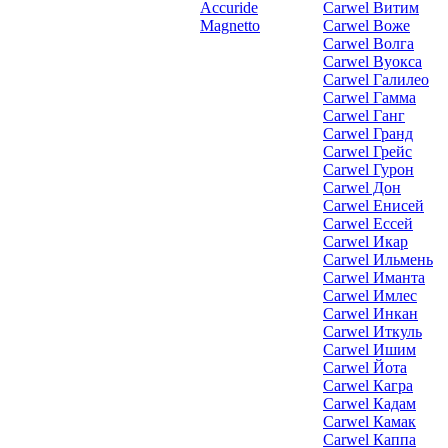
Accuride
Carwel Витим
Magnetto
Carwel Воже
Carwel Волга
Carwel Вуокса
Carwel Галилео
Carwel Гамма
Carwel Ганг
Carwel Гранд
Carwel Грейс
Carwel Гурон
Carwel Дон
Carwel Енисей
Carwel Ессей
Carwel Икар
Carwel Ильмень
Carwel Иманта
Carwel Имлес
Carwel Инкан
Carwel Иткуль
Carwel Ишим
Carwel Йота
Carwel Кагра
Carwel Кадам
Carwel Камак
Carwel Каппа