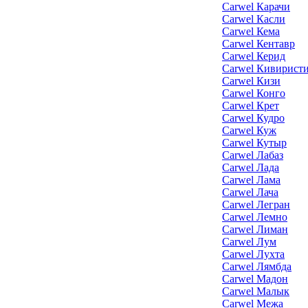
Carwel Карачи
Carwel Касли
Carwel Кема
Carwel Кентавр
Carwel Керид
Carwel Кивирист
Carwel Кизи
Carwel Конго
Carwel Крет
Carwel Кудро
Carwel Куж
Carwel Кутыр
Carwel Лабаз
Carwel Лада
Carwel Лама
Carwel Лача
Carwel Легран
Carwel Лемно
Carwel Лиман
Carwel Лум
Carwel Лухта
Carwel Лямбда
Carwel Мадон
Carwel Малык
Carwel Межа