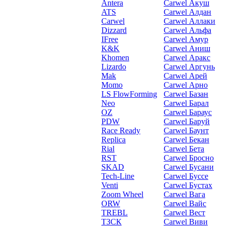
Antera
Carwel Акуш
ATS
Carwel Алдан
Carwel
Carwel Аллаки
Dizzard
Carwel Альфа
IFree
Carwel Амур
K&K
Carwel Аниш
Khomen
Carwel Аракс
Lizardo
Carwel Аргунь
Mak
Carwel Арей
Momo
Carwel Арно
LS FlowForming
Carwel Базан
Neo
Carwel Барал
OZ
Carwel Бараус
PDW
Carwel Баруй
Race Ready
Carwel Баунт
Replica
Carwel Бекан
Rial
Carwel Бета
RST
Carwel Бросно
SKAD
Carwel Бусани
Tech-Line
Carwel Буссе
Venti
Carwel Бустах
Zoom Wheel
Carwel Вага
ORW
Carwel Вайс
TREBL
Carwel Вест
ТЗСК
Carwel Виви