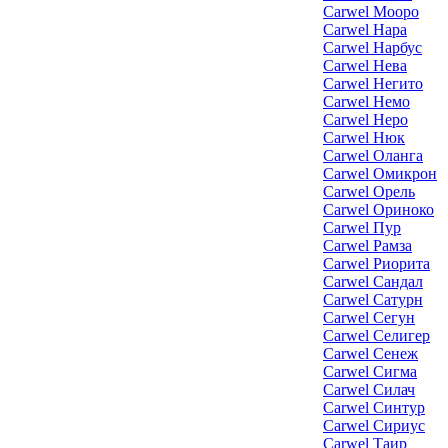
Carwel Мооро
Carwel Нара
Carwel Нарбус
Carwel Нева
Carwel Негито
Carwel Немо
Carwel Неро
Carwel Нюк
Carwel Оланга
Carwel Омикрон
Carwel Орель
Carwel Ориноко
Carwel Пур
Carwel Рамза
Carwel Риорита
Carwel Сандал
Carwel Сатурн
Carwel Сегун
Carwel Селигер
Carwel Сенеж
Carwel Сигма
Carwel Силач
Carwel Синтур
Carwel Сириус
Carwel Таир