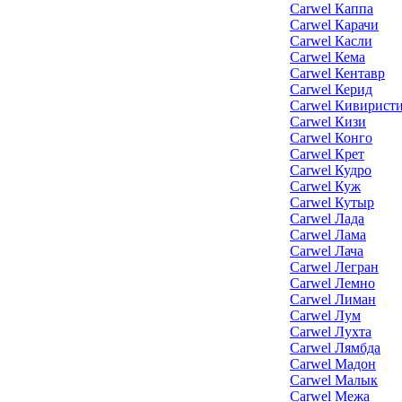
Carwel Каппа
Carwel Карачи
Carwel Касли
Carwel Кема
Carwel Кентавр
Carwel Керид
Carwel Кивирист
Carwel Кизи
Carwel Конго
Carwel Крет
Carwel Кудро
Carwel Куж
Carwel Кутыр
Carwel Лада
Carwel Лама
Carwel Лача
Carwel Легран
Carwel Лемно
Carwel Лиман
Carwel Лум
Carwel Лухта
Carwel Лямбда
Carwel Мадон
Carwel Малык
Carwel Межа