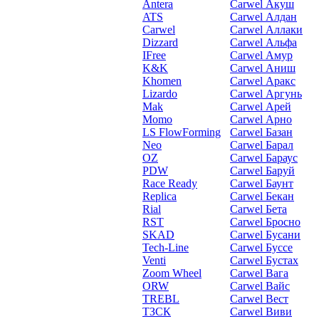
Antera
Carwel Акуш
ATS
Carwel Алдан
Carwel
Carwel Аллаки
Dizzard
Carwel Альфа
IFree
Carwel Амур
K&K
Carwel Аниш
Khomen
Carwel Аракс
Lizardo
Carwel Аргунь
Mak
Carwel Арей
Momo
Carwel Арно
LS FlowForming
Carwel Базан
Neo
Carwel Барал
OZ
Carwel Бараус
PDW
Carwel Баруй
Race Ready
Carwel Баунт
Replica
Carwel Бекан
Rial
Carwel Бета
RST
Carwel Бросно
SKAD
Carwel Бусани
Tech-Line
Carwel Буссе
Venti
Carwel Бустах
Zoom Wheel
Carwel Вага
ORW
Carwel Вайс
TREBL
Carwel Вест
ТЗСК
Carwel Виви