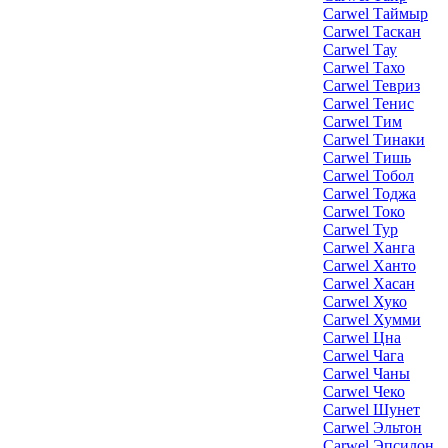
Carwel Таймыр
Carwel Таскан
Carwel Тау
Carwel Тахо
Carwel Тевриз
Carwel Тенис
Carwel Тим
Carwel Тинаки
Carwel Тишь
Carwel Тобол
Carwel Тоджа
Carwel Токо
Carwel Тур
Carwel Ханга
Carwel Ханто
Carwel Хасан
Carwel Хуко
Carwel Хумми
Carwel Цна
Carwel Чага
Carwel Чаны
Carwel Чеко
Carwel Шунет
Carwel Эльтон
Carwel Эпсилон