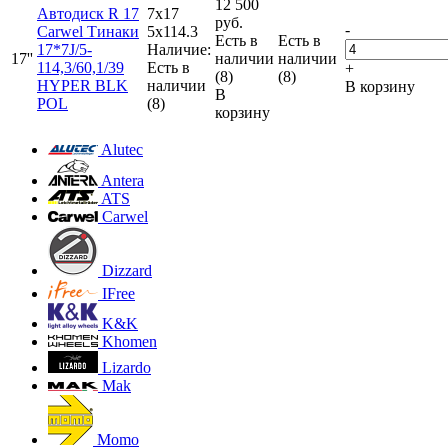
12 500
Автодиск R 17
7x17
руб.
-
Carwel Тинаки
5x114.3
Есть в
Есть в
17*7J/5-
Наличие:
17''
наличии
наличии
114,3/60,1/39
Есть в
+
(8)
(8)
HYPER BLK
наличии
В корзину
В
POL
(8)
корзину
Alutec
Antera
ATS
Carwel
Dizzard
IFree
K&K
Khomen
Lizardo
Mak
Momo