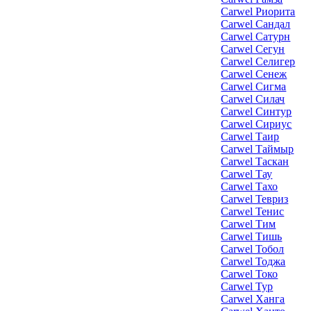
Carwel Риорита
Carwel Сандал
Carwel Сатурн
Carwel Сегун
Carwel Селигер
Carwel Сенеж
Carwel Сигма
Carwel Силач
Carwel Синтур
Carwel Сириус
Carwel Таир
Carwel Таймыр
Carwel Таскан
Carwel Тау
Carwel Тахо
Carwel Тевриз
Carwel Тенис
Carwel Тим
Carwel Тишь
Carwel Тобол
Carwel Тоджа
Carwel Токо
Carwel Тур
Carwel Ханга