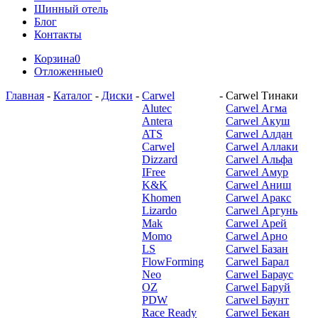
Шинный отель
Блог
Контакты
Корзина
0
Отложенные
0
Главная
-
Каталог
-
Диски
-
Carwel
-
Carwel Тинаки
Alutec
Carwel Агма
Antera
Carwel Акуш
ATS
Carwel Алдан
Carwel
Carwel Аллаки
Dizzard
Carwel Альфа
IFree
Carwel Амур
K&K
Carwel Аниш
Khomen
Carwel Аракс
Lizardo
Carwel Аргунь
Mak
Carwel Арей
Momo
Carwel Арно
LS
Carwel Базан
FlowForming
Carwel Барал
Neo
Carwel Бараус
OZ
Carwel Баруй
PDW
Carwel Баунт
Race Ready
Carwel Бекан