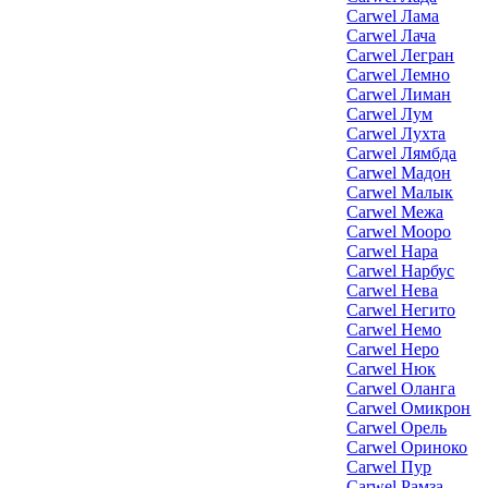
Carwel Лама
Carwel Лача
Carwel Легран
Carwel Лемно
Carwel Лиман
Carwel Лум
Carwel Лухта
Carwel Лямбда
Carwel Мадон
Carwel Малык
Carwel Межа
Carwel Мооро
Carwel Нара
Carwel Нарбус
Carwel Нева
Carwel Негито
Carwel Немо
Carwel Неро
Carwel Нюк
Carwel Оланга
Carwel Омикрон
Carwel Орель
Carwel Ориноко
Carwel Пур
Carwel Рамза