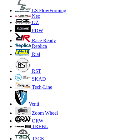
LS FlowForming
Neo
OZ
PDW
Race Ready
Replica
Rial
RST
SKAD
Tech-Line
Venti
Zoom Wheel
ORW
TREBL
ТЗСК