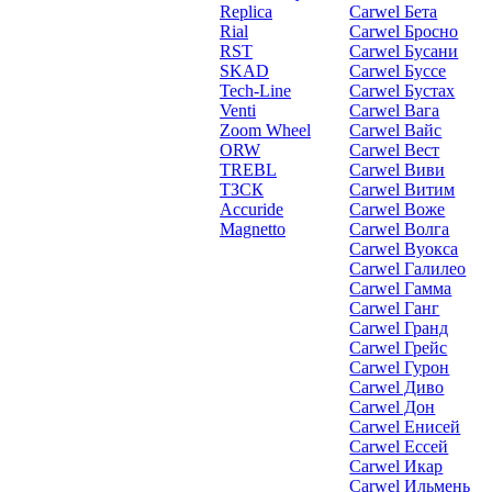
Replica
Carwel Бета
Rial
Carwel Бросно
RST
Carwel Бусани
SKAD
Carwel Буссе
Tech-Line
Carwel Бустах
Venti
Carwel Вага
Zoom Wheel
Carwel Вайс
ORW
Carwel Вест
TREBL
Carwel Виви
ТЗСК
Carwel Витим
Accuride
Carwel Воже
Magnetto
Carwel Волга
Carwel Вуокса
Carwel Галилео
Carwel Гамма
Carwel Ганг
Carwel Гранд
Carwel Грейс
Carwel Гурон
Carwel Диво
Carwel Дон
Carwel Енисей
Carwel Ессей
Carwel Икар
Carwel Ильмень