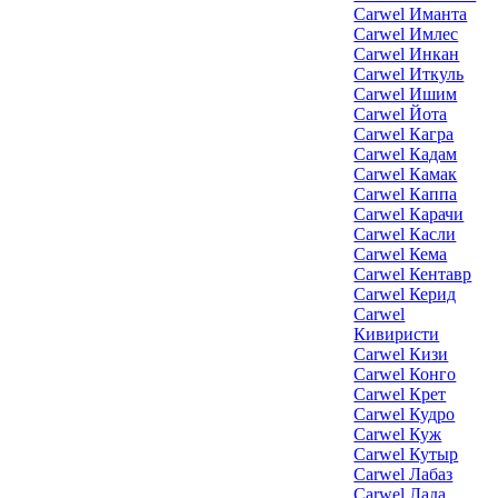
Carwel Иманта
Carwel Имлес
Carwel Инкан
Carwel Иткуль
Carwel Ишим
Carwel Йота
Carwel Кагра
Carwel Кадам
Carwel Камак
Carwel Каппа
Carwel Карачи
Carwel Касли
Carwel Кема
Carwel Кентавр
Carwel Керид
Carwel
Кивиристи
Carwel Кизи
Carwel Конго
Carwel Крет
Carwel Кудро
Carwel Куж
Carwel Кутыр
Carwel Лабаз
Carwel Лада