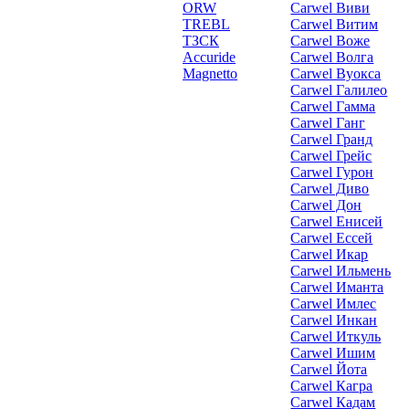
ORW
Carwel Виви
TREBL
Carwel Витим
ТЗСК
Carwel Воже
Accuride
Carwel Волга
Magnetto
Carwel Вуокса
Carwel Галилео
Carwel Гамма
Carwel Ганг
Carwel Гранд
Carwel Грейс
Carwel Гурон
Carwel Диво
Carwel Дон
Carwel Енисей
Carwel Ессей
Carwel Икар
Carwel Ильмень
Carwel Иманта
Carwel Имлес
Carwel Инкан
Carwel Иткуль
Carwel Ишим
Carwel Йота
Carwel Кагра
Carwel Кадам