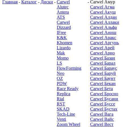
Главная
-
Каталог
-
Диски
-
Carwel
-
Carwel Амур
Alutec
Carwel Агма
Antera
Carwel Акуш
ATS
Carwel Алдан
Carwel
Carwel Аллаки
Dizzard
Carwel Альфа
IFree
Carwel Аниш
K&K
Carwel Аракс
Khomen
Carwel Аргунь
Lizardo
Carwel Арей
Mak
Carwel Арно
Momo
Carwel Базан
LS
Carwel Барал
FlowForming
Carwel Бараус
Neo
Carwel Баруй
OZ
Carwel Баунт
PDW
Carwel Бекан
Race Ready
Carwel Бета
Replica
Carwel Бросно
Rial
Carwel Бусани
RST
Carwel Буссе
SKAD
Carwel Бустах
Tech-Line
Carwel Вага
Venti
Carwel Вайс
Zoom Wheel
Carwel Вест