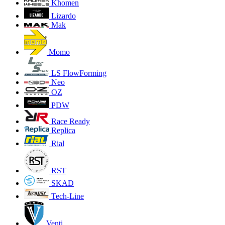
Khomen
Lizardo
Mak
Momo
LS FlowForming
Neo
OZ
PDW
Race Ready
Replica
Rial
RST
SKAD
Tech-Line
Venti