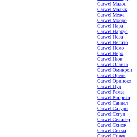
Carwel Мадон
Carwel Малык
Carwel Межа
Carwel Мооро
Carwel Нара
Carwel Нарбус
Carwel Нева
Carwel Негито
Carwel Немо
Carwel Неро
Carwel Нюк
Carwel Оланга
Carwel Омикрон
Carwel Орель
Carwel Ориноко
Carwel Пур
Carwel Рамза
Carwel Риорита
Carwel Сандал
Carwel Сатурн
Carwel Сегун
Carwel Селигер
Carwel Сенеж
Carwel Сигма
Carwel Силач