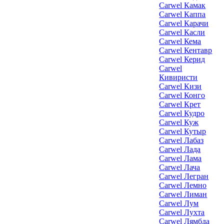
Carwel Камак
Carwel Каппа
Carwel Карачи
Carwel Касли
Carwel Кема
Carwel Кентавр
Carwel Керид
Carwel
Кивиристи
Carwel Кизи
Carwel Конго
Carwel Крет
Carwel Кудро
Carwel Куж
Carwel Кутыр
Carwel Лабаз
Carwel Лада
Carwel Лама
Carwel Лача
Carwel Легран
Carwel Лемно
Carwel Лиман
Carwel Лум
Carwel Лухта
Carwel Лямбда