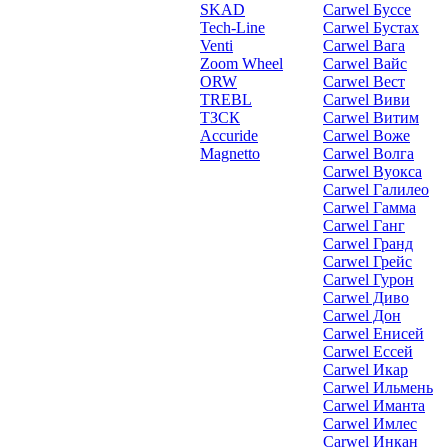
SKAD
Carwel Буссе
Tech-Line
Carwel Бустах
Venti
Carwel Вага
Zoom Wheel
Carwel Вайс
ORW
Carwel Вест
TREBL
Carwel Виви
ТЗСК
Carwel Витим
Accuride
Carwel Воже
Magnetto
Carwel Волга
Carwel Вуокса
Carwel Галилео
Carwel Гамма
Carwel Ганг
Carwel Гранд
Carwel Грейс
Carwel Гурон
Carwel Диво
Carwel Дон
Carwel Енисей
Carwel Ессей
Carwel Икар
Carwel Ильмень
Carwel Иманта
Carwel Имлес
Carwel Инкан