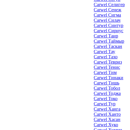
Carwel Селигер
Carwel Сенеж
Carwel Сигма
Carwel Силач
Carwel Синтур
Carwel Сириус
Carwel Таир
Carwel Таймыр
Carwel Таскан
Carwel Тау
Carwel Тахо
Carwel Тевриз
Carwel Тенис
Carwel Тим
Carwel Тинаки
Carwel Тишь
Carwel Тобол
Carwel Тоджа
Carwel Токо
Carwel Тур
Carwel Ханга
Carwel Ханто
Carwel Хасан
Carwel Хуко
Carwel Хумми