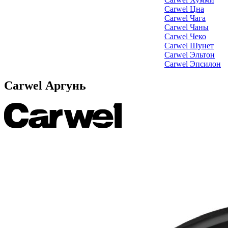
Carwel Цна
Carwel Чага
Carwel Чаны
Carwel Чеко
Carwel Шунет
Carwel Эльтон
Carwel Эпсилон
Carwel Аргунь