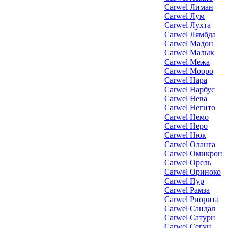
Carwel Лиман
Carwel Лум
Carwel Лухта
Carwel Лямбда
Carwel Мадон
Carwel Малык
Carwel Межа
Carwel Мооро
Carwel Нара
Carwel Нарбус
Carwel Нева
Carwel Негито
Carwel Немо
Carwel Неро
Carwel Нюк
Carwel Оланга
Carwel Омикрон
Carwel Орель
Carwel Ориноко
Carwel Пур
Carwel Рамза
Carwel Риорита
Carwel Сандал
Carwel Сатурн
Carwel Сегун