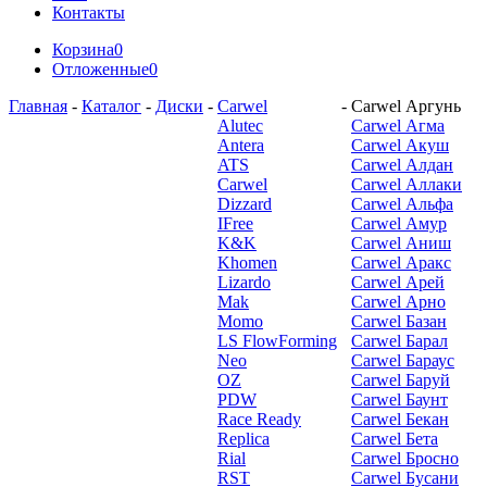
Контакты
Корзина
0
Отложенные
0
Главная
-
Каталог
-
Диски
-
Carwel
-
Carwel Аргунь
Alutec
Carwel Агма
Antera
Carwel Акуш
ATS
Carwel Алдан
Carwel
Carwel Аллаки
Dizzard
Carwel Альфа
IFree
Carwel Амур
K&K
Carwel Аниш
Khomen
Carwel Аракс
Lizardo
Carwel Арей
Mak
Carwel Арно
Momo
Carwel Базан
LS FlowForming
Carwel Барал
Neo
Carwel Бараус
OZ
Carwel Баруй
PDW
Carwel Баунт
Race Ready
Carwel Бекан
Replica
Carwel Бета
Rial
Carwel Бросно
RST
Carwel Бусани