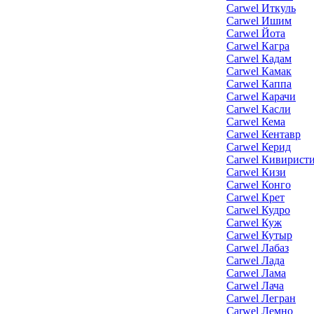
Carwel Иткуль
Carwel Ишим
Carwel Йота
Carwel Кагра
Carwel Кадам
Carwel Камак
Carwel Каппа
Carwel Карачи
Carwel Касли
Carwel Кема
Carwel Кентавр
Carwel Керид
Carwel Кивирист
Carwel Кизи
Carwel Конго
Carwel Крет
Carwel Кудро
Carwel Куж
Carwel Кутыр
Carwel Лабаз
Carwel Лада
Carwel Лама
Carwel Лача
Carwel Легран
Carwel Лемно