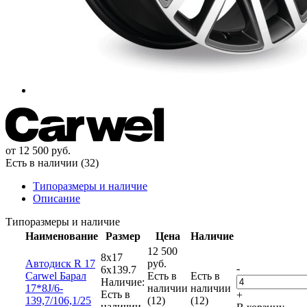
от
12 500
руб.
Есть в наличии (32)
Типоразмеры и наличие
Описание
Типоразмеры и наличие
Наименование
Размер
Цена
Наличие
12 500
8x17
Автодиск R 17
руб.
-
6x139.7
Carwel Барал
Есть в
Есть в
Наличие:
17*8J/6-
наличии
наличии
Есть в
+
139,7/106,1/25
(12)
(12)
наличии