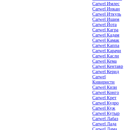
Carwel Имлес
Carwel Инкан
Carwel Иткуль
Carwel Ишим
Carwel Йота
Carwel Кагра
Carwel Кадам
Carwel Камак
Carwel Каппа
Carwel Карачи
Carwel Касли
Carwel Кема
Carwel Кентавр
Carwel Керид
Carwel
Кивиристи
Carwel Кизи
Carwel Конго
Carwel Крет
Carwel Кудро
Carwel Куж
Carwel Кутыр
Carwel Лабаз
Carwel Лада
Carwel Лама