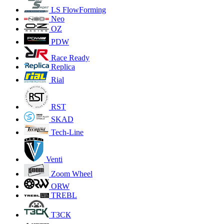
LS FlowForming
Neo
OZ
PDW
Race Ready
Replica
Rial
RST
SKAD
Tech-Line
Venti
Zoom Wheel
ORW
TREBL
ТЗСК