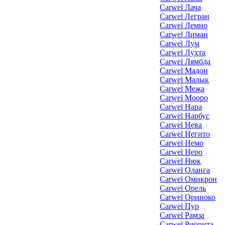
Carwel Лача
Carwel Легран
Carwel Лемно
Carwel Лиман
Carwel Лум
Carwel Лухта
Carwel Лямбда
Carwel Мадон
Carwel Малык
Carwel Межа
Carwel Мооро
Carwel Нара
Carwel Нарбус
Carwel Нева
Carwel Негито
Carwel Немо
Carwel Неро
Carwel Нюк
Carwel Оланга
Carwel Омикрон
Carwel Орель
Carwel Ориноко
Carwel Пур
Carwel Рамза
Carwel Риорита