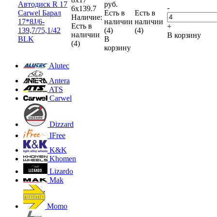
Автодиск R 17
руб.
-
6x139.7
Carwel Барал
Есть в
Есть в
Наличие:
17*8J/6-
наличии
наличии
Есть в
+
139,7/75,1/42
(4)
(4)
наличии
В корзину
BLK
В
(4)
корзину
Alutec
Antera
ATS
Carwel
Dizzard
IFree
K&K
Khomen
Lizardo
Mak
Momo