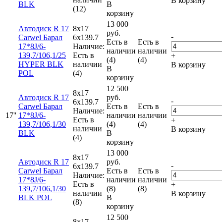
В корзину
BLK
В
(12)
корзину
13 000
Автодиск R 17
8x17
руб.
-
Carwel Барал
6x139.7
Есть в
Есть в
17*8J/6-
Наличие:
наличии
наличии
139,7/106,1/25
Есть в
+
(4)
(4)
HYPER BLK
наличии
В корзину
В
POL
(4)
корзину
12 500
8x17
Автодиск R 17
руб.
-
6x139.7
Carwel Барал
Есть в
Есть в
Наличие:
17''
17*8J/6-
наличии
наличии
Есть в
+
139,7/106,1/30
(4)
(4)
наличии
В корзину
BLK
В
(4)
корзину
13 000
8x17
Автодиск R 17
руб.
-
6x139.7
Carwel Барал
Есть в
Есть в
Наличие:
17*8J/6-
наличии
наличии
Есть в
+
139,7/106,1/30
(8)
(8)
наличии
В корзину
BLK POL
В
(8)
корзину
12 500
8x17