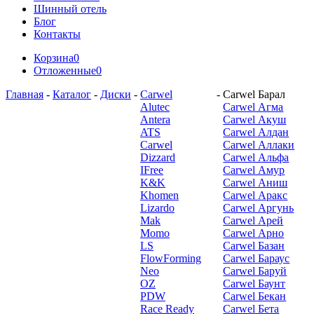
Шинный отель
Блог
Контакты
Корзина
0
Отложенные
0
Главная
-
Каталог
-
Диски
-
Carwel
-
Carwel Барал
Alutec
Carwel Агма
Antera
Carwel Акуш
ATS
Carwel Алдан
Carwel
Carwel Аллаки
Dizzard
Carwel Альфа
IFree
Carwel Амур
K&K
Carwel Аниш
Khomen
Carwel Аракс
Lizardo
Carwel Аргунь
Mak
Carwel Арей
Momo
Carwel Арно
LS
Carwel Базан
FlowForming
Carwel Бараус
Neo
Carwel Баруй
OZ
Carwel Баунт
PDW
Carwel Бекан
Race Ready
Carwel Бета