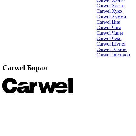
Carwel Ханто
Carwel Хасан
Carwel Хуко
Carwel Хумми
Carwel Цна
Carwel Чага
Carwel Чаны
Carwel Чеко
Carwel Шунет
Carwel Эльтон
Carwel Эпсилон
Carwel Барал