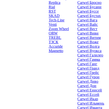
Replica
Carwel Бросно
Rial
Carwel Бусани
RST
Carwel Буссе
SKAD
Carwel Бустах
Tech-Line
Carwel Вага
Venti
Carwel Вайс
Zoom Wheel
Carwel Вест
ORW
Carwel Виви
TREBL
Carwel Витим
ТЗСК
Carwel Воже
Accuride
Carwel Волга
Magnetto
Carwel Вуокса
Carwel Галилео
Carwel Гамма
Carwel Ганг
Carwel Гранд
Carwel Грейс
Carwel Гурон
Carwel Диво
Carwel Дон
Carwel Енисей
Carwel Ессей
Carwel Икар
Carwel Ильмень
Carwel Иманта