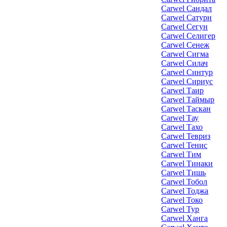
Carwel Сандал
Carwel Сатурн
Carwel Сегун
Carwel Селигер
Carwel Сенеж
Carwel Сигма
Carwel Силач
Carwel Синтур
Carwel Сириус
Carwel Таир
Carwel Таймыр
Carwel Таскан
Carwel Тау
Carwel Тахо
Carwel Тевриз
Carwel Тенис
Carwel Тим
Carwel Тинаки
Carwel Тишь
Carwel Тобол
Carwel Тоджа
Carwel Токо
Carwel Тур
Carwel Ханга