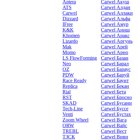
Antera
Carwel Акуш
ATS
Carwel Алдан
Carwel
Carwel Аллаки
Dizzard
Carwel Альфа
IFree
Carwel Амур
K&K
Carwel Аниш
Khomen
Carwel Аракс
Lizardo
Carwel Аргунь
Mak
Carwel Арей
Momo
Carwel Арно
LS FlowForming
Carwel Базан
Neo
Carwel Барал
OZ
Carwel Бараус
PDW
Carwel Баруй
Race Ready
Carwel Баунт
Replica
Carwel Бекан
Rial
Carwel Бета
RST
Carwel Бросно
SKAD
Carwel Бусани
Tech-Line
Carwel Буссе
Venti
Carwel Бустах
Zoom Wheel
Carwel Вага
ORW
Carwel Вайс
TREBL
Carwel Вест
ТЗСК
Carwel Виви