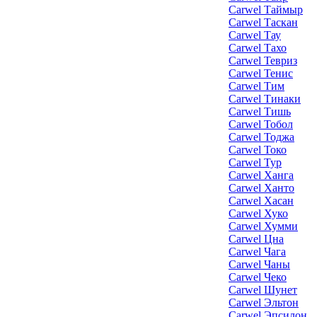
Carwel Таймыр
Carwel Таскан
Carwel Тау
Carwel Тахо
Carwel Тевриз
Carwel Тенис
Carwel Тим
Carwel Тинаки
Carwel Тишь
Carwel Тобол
Carwel Тоджа
Carwel Токо
Carwel Тур
Carwel Ханга
Carwel Ханто
Carwel Хасан
Carwel Хуко
Carwel Хумми
Carwel Цна
Carwel Чага
Carwel Чаны
Carwel Чеко
Carwel Шунет
Carwel Эльтон
Carwel Эпсилон