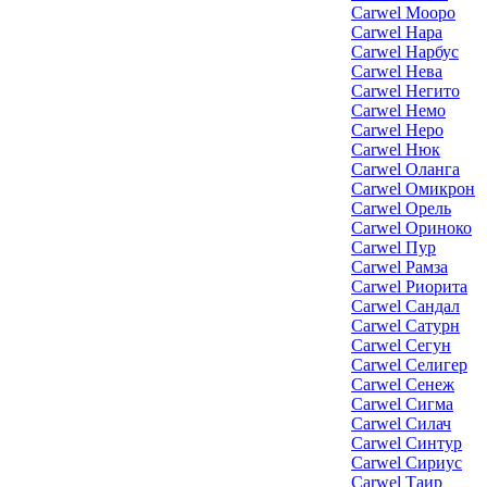
Carwel Мооро
Carwel Нара
Carwel Нарбус
Carwel Нева
Carwel Негито
Carwel Немо
Carwel Неро
Carwel Нюк
Carwel Оланга
Carwel Омикрон
Carwel Орель
Carwel Ориноко
Carwel Пур
Carwel Рамза
Carwel Риорита
Carwel Сандал
Carwel Сатурн
Carwel Сегун
Carwel Селигер
Carwel Сенеж
Carwel Сигма
Carwel Силач
Carwel Синтур
Carwel Сириус
Carwel Таир