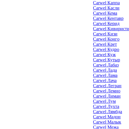
Carwel Каппа
Carwel Касли
Carwel Кема
Carwel Кентавр
Carwel Керид
Carwel Кивирист
Carwel Кизи
Carwel Конго
Carwel Крет
Carwel Кудро
Carwel Куж
Carwel Кутыр
Carwel Лабаз
Carwel Лада
Carwel Лама
Carwel Лача
Carwel Легран
Carwel Лемно
Carwel Лиман
Carwel Лум
Carwel Лухта
Carwel Лямбда
Carwel Мадон
Carwel Малык
Carwel Межа