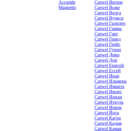
Accuride
Carwel Витим
Magnetto
Carwel Воже
Carwel Волга
Carwel Вуокса
Carwel Галилео
Carwel Гамма
Carwel Ганг
Carwel Гранд
Carwel Грейс
Carwel Гурон
Carwel Диво
Carwel Дон
Carwel Енисей
Carwel Ессей
Carwel Икар
Carwel Ильмень
Carwel Иманта
Carwel Имлес
Carwel Инкан
Carwel Иткуль
Carwel Ишим
Carwel Йота
Carwel Кагра
Carwel Кадам
Carwel Камак