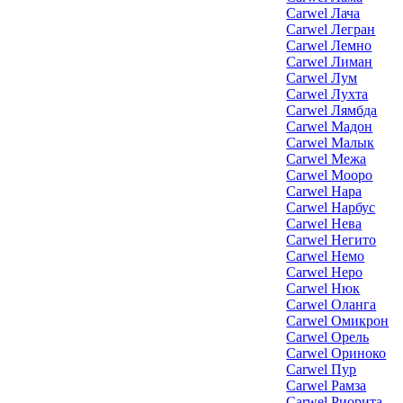
Carwel Лача
Carwel Легран
Carwel Лемно
Carwel Лиман
Carwel Лум
Carwel Лухта
Carwel Лямбда
Carwel Мадон
Carwel Малык
Carwel Межа
Carwel Мооро
Carwel Нара
Carwel Нарбус
Carwel Нева
Carwel Негито
Carwel Немо
Carwel Неро
Carwel Нюк
Carwel Оланга
Carwel Омикрон
Carwel Орель
Carwel Ориноко
Carwel Пур
Carwel Рамза
Carwel Риорита