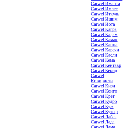
Carwel Иманта
Carwel Имлес
Carwel Иткуль
Carwel Ишим
Carwel Йота
Carwel Кагра
Carwel Кадам
Carwel Камак
Carwel Каппа
Carwel Карачи
Carwel Касли
Carwel Кема
Carwel Кентавр
Carwel Керид
Carwel
Кивиристи
Carwel Кизи
Carwel Конго
Carwel Крет
Carwel Кудро
Carwel Куж
Carwel Кутыр
Carwel Лабаз
Carwel Лада
Carwel Лама