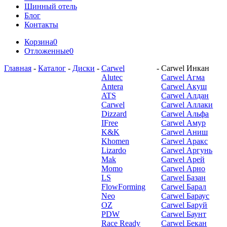
Шинный отель
Блог
Контакты
Корзина
0
Отложенные
0
Главная
-
Каталог
-
Диски
-
Carwel
-
Carwel Инкан
Alutec
Carwel Агма
Antera
Carwel Акуш
ATS
Carwel Алдан
Carwel
Carwel Аллаки
Dizzard
Carwel Альфа
IFree
Carwel Амур
K&K
Carwel Аниш
Khomen
Carwel Аракс
Lizardo
Carwel Аргунь
Mak
Carwel Арей
Momo
Carwel Арно
LS
Carwel Базан
FlowForming
Carwel Барал
Neo
Carwel Бараус
OZ
Carwel Баруй
PDW
Carwel Баунт
Race Ready
Carwel Бекан