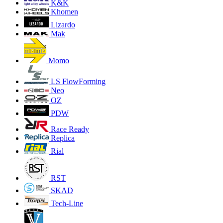
K&K
Khomen
Lizardo
Mak
Momo
LS FlowForming
Neo
OZ
PDW
Race Ready
Replica
Rial
RST
SKAD
Tech-Line