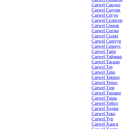
Carwel Сандал
Carwel Сатурн
Carwel Сегун
Carwel Селигер
Carwel Сенеж
Carwel Сигма
Carwel Силач
Carwel Синтур
Carwel Сириус
Carwel Таир
Carwel Таймыр
Carwel Таскан
Carwel Тау
Carwel Тахо
Carwel Тевриз
Carwel Тенис
Carwel Тим
Carwel Тинаки
Carwel Тишь
Carwel Тобол
Carwel Тоджа
Carwel Токо
Carwel Тур
Carwel Ханга