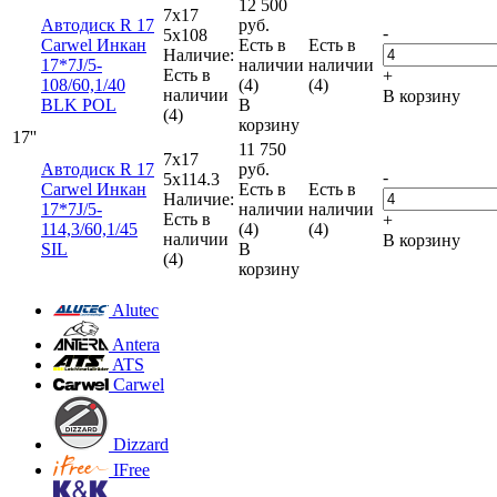
12 500
7x17
Автодиск R 17
руб.
-
5x108
Carwel Инкан
Есть в
Есть в
Наличие:
17*7J/5-
наличии
наличии
Есть в
+
108/60,1/40
(4)
(4)
наличии
В корзину
BLK POL
В
(4)
корзину
17''
11 750
7x17
Автодиск R 17
руб.
-
5x114.3
Carwel Инкан
Есть в
Есть в
Наличие:
17*7J/5-
наличии
наличии
Есть в
+
114,3/60,1/45
(4)
(4)
наличии
В корзину
SIL
В
(4)
корзину
Alutec
Antera
ATS
Carwel
Dizzard
IFree