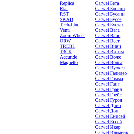
Replica
Carwel Бета
Rial
Carwel Бросно
RST
Carwel Бусани
SKAD
Carwel Буссе
Tech-Line
Carwel Бустах
Venti
Carwel Вага
Zoom Wheel
Carwel Вайс
ORW
Carwel Вест
TREBL
Carwel Виви
ТЗСК
Carwel Витим
Accuride
Carwel Воже
Magnetto
Carwel Волга
Carwel Вуокса
Carwel Галилео
Carwel Гамма
Carwel Ганг
Carwel Гранд
Carwel Грейс
Carwel Гурон
Carwel Диво
Carwel Дон
Carwel Енисей
Carwel Ессей
Carwel Икар
Carwel Ильмень