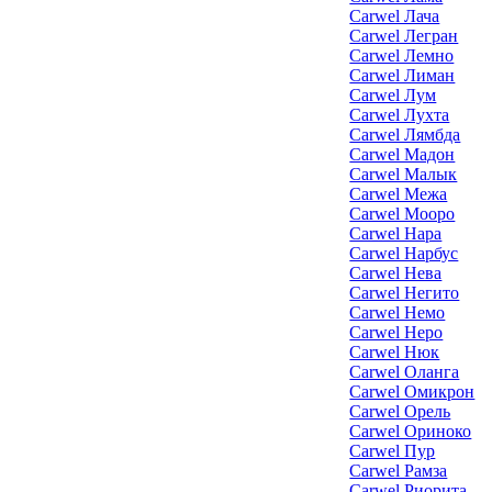
Carwel Лача
Carwel Легран
Carwel Лемно
Carwel Лиман
Carwel Лум
Carwel Лухта
Carwel Лямбда
Carwel Мадон
Carwel Малык
Carwel Межа
Carwel Мооро
Carwel Нара
Carwel Нарбус
Carwel Нева
Carwel Негито
Carwel Немо
Carwel Неро
Carwel Нюк
Carwel Оланга
Carwel Омикрон
Carwel Орель
Carwel Ориноко
Carwel Пур
Carwel Рамза
Carwel Риорита