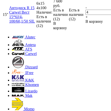
7 600
6x15
руб.
-
Автодиск R 15
4x100
Есть в
Есть в
Carwel Вест
Наличие:
15''
наличии
наличии
15*6J/4-
Есть в
+
(12)
(12)
100/60,1/50 SIL
наличии
В корзину
В
(12)
корзину
Alutec
Antera
ATS
Carwel
Dizzard
IFree
K&K
Khomen
Lizardo
Mak
Momo