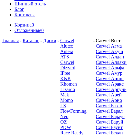
Шинный отель
Блог
Контакты
Корзина
0
Отложенные
0
Главная
-
Каталог
-
Диски
-
Carwel
-
Carwel Вест
Alutec
Carwel Агма
Antera
Carwel Акуш
ATS
Carwel Алдан
Carwel
Carwel Аллаки
Dizzard
Carwel Альфа
IFree
Carwel Амур
K&K
Carwel Аниш
Khomen
Carwel Аракс
Lizardo
Carwel Аргунь
Mak
Carwel Арей
Momo
Carwel Арно
LS
Carwel Базан
FlowForming
Carwel Барал
Neo
Carwel Бараус
OZ
Carwel Баруй
PDW
Carwel Баунт
Race Ready
Carwel Бекан