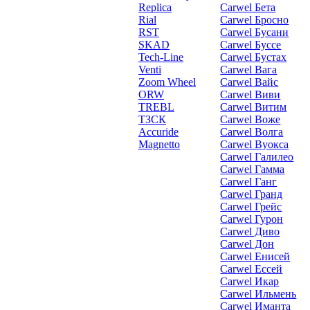
Replica
Carwel Бета
Rial
Carwel Бросно
RST
Carwel Бусани
SKAD
Carwel Буссе
Tech-Line
Carwel Бустах
Venti
Carwel Вага
Zoom Wheel
Carwel Вайс
ORW
Carwel Виви
TREBL
Carwel Витим
ТЗСК
Carwel Воже
Accuride
Carwel Волга
Magnetto
Carwel Вуокса
Carwel Галилео
Carwel Гамма
Carwel Ганг
Carwel Гранд
Carwel Грейс
Carwel Гурон
Carwel Диво
Carwel Дон
Carwel Енисей
Carwel Ессей
Carwel Икар
Carwel Ильмень
Carwel Иманта