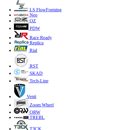
LS FlowForming
Neo
OZ
PDW
Race Ready
Replica
Rial
RST
SKAD
Tech-Line
Venti
Zoom Wheel
ORW
TREBL
ТЗСК