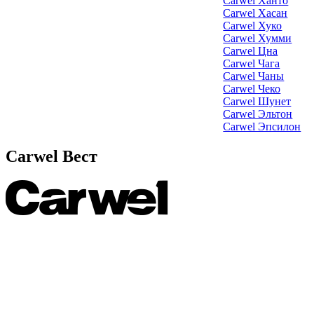
Carwel Ханто
Carwel Хасан
Carwel Хуко
Carwel Хумми
Carwel Цна
Carwel Чага
Carwel Чаны
Carwel Чеко
Carwel Шунет
Carwel Эльтон
Carwel Эпсилон
Carwel Вест