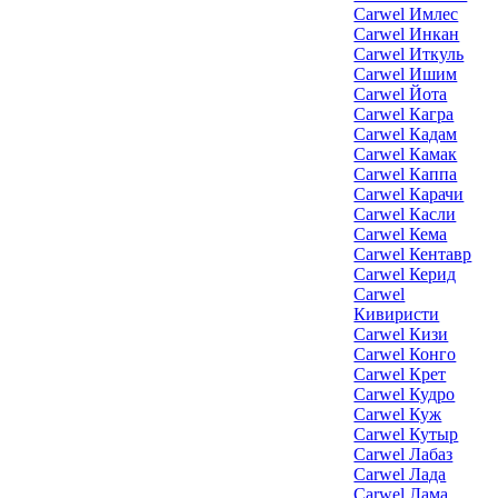
Carwel Имлес
Carwel Инкан
Carwel Иткуль
Carwel Ишим
Carwel Йота
Carwel Кагра
Carwel Кадам
Carwel Камак
Carwel Каппа
Carwel Карачи
Carwel Касли
Carwel Кема
Carwel Кентавр
Carwel Керид
Carwel
Кивиристи
Carwel Кизи
Carwel Конго
Carwel Крет
Carwel Кудро
Carwel Куж
Carwel Кутыр
Carwel Лабаз
Carwel Лада
Carwel Лама