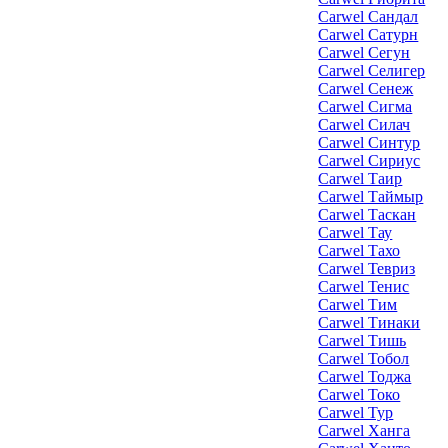
Carwel Сандал
Carwel Сатурн
Carwel Сегун
Carwel Селигер
Carwel Сенеж
Carwel Сигма
Carwel Силач
Carwel Синтур
Carwel Сириус
Carwel Таир
Carwel Таймыр
Carwel Таскан
Carwel Тау
Carwel Тахо
Carwel Тевриз
Carwel Тенис
Carwel Тим
Carwel Тинаки
Carwel Тишь
Carwel Тобол
Carwel Тоджа
Carwel Токо
Carwel Тур
Carwel Ханга