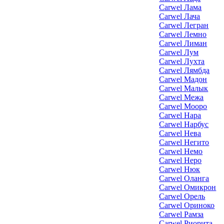
Carwel Лама
Carwel Лача
Carwel Легран
Carwel Лемно
Carwel Лиман
Carwel Лум
Carwel Лухта
Carwel Лямбда
Carwel Мадон
Carwel Малык
Carwel Межа
Carwel Мооро
Carwel Нара
Carwel Нарбус
Carwel Нева
Carwel Негито
Carwel Немо
Carwel Неро
Carwel Нюк
Carwel Оланга
Carwel Омикрон
Carwel Орель
Carwel Ориноко
Carwel Рамза
Carwel Риорита