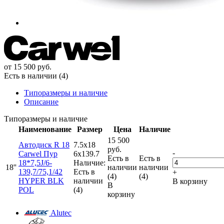
от
15 500
руб.
Есть в наличии (4)
Типоразмеры и наличие
Описание
Типоразмеры и наличие
Наименование
Размер
Цена
Наличие
15 500
Автодиск R 18
7.5x18
руб.
-
Carwel Пур
6x139.7
Есть в
Есть в
18*7,5J/6-
Наличие:
18''
наличии
наличии
139,7/75,1/42
Есть в
+
(4)
(4)
HYPER BLK
наличии
В корзину
В
POL
(4)
корзину
Alutec