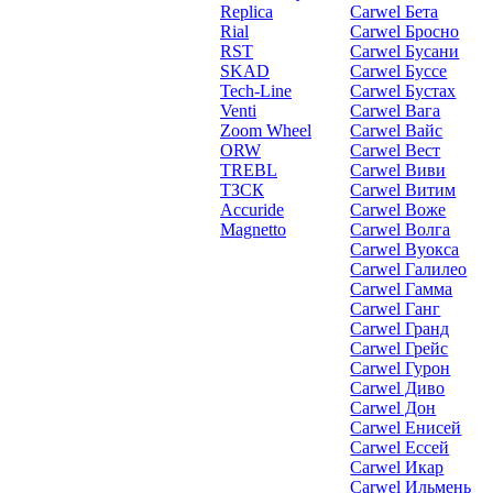
Replica
Carwel Бета
Rial
Carwel Бросно
RST
Carwel Бусани
SKAD
Carwel Буссе
Tech-Line
Carwel Бустах
Venti
Carwel Вага
Zoom Wheel
Carwel Вайс
ORW
Carwel Вест
TREBL
Carwel Виви
ТЗСК
Carwel Витим
Accuride
Carwel Воже
Magnetto
Carwel Волга
Carwel Вуокса
Carwel Галилео
Carwel Гамма
Carwel Ганг
Carwel Гранд
Carwel Грейс
Carwel Гурон
Carwel Диво
Carwel Дон
Carwel Енисей
Carwel Ессей
Carwel Икар
Carwel Ильмень