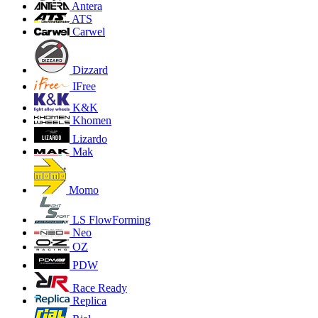
Antera
ATS
Carwel
Dizzard
IFree
K&K
Khomen
Lizardo
Mak
Momo
LS FlowForming
Neo
OZ
PDW
Race Ready
Replica