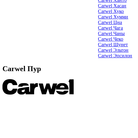
Carwel Ханто
Carwel Хасан
Carwel Хуко
Carwel Хумми
Carwel Цна
Carwel Чага
Carwel Чаны
Carwel Чеко
Carwel Шунет
Carwel Эльтон
Carwel Эпсилон
Carwel Пур