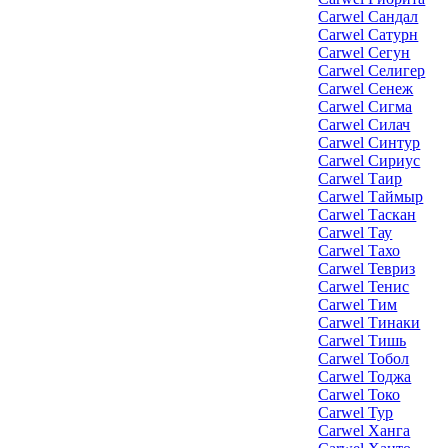
Carwel Сандал
Carwel Сатурн
Carwel Сегун
Carwel Селигер
Carwel Сенеж
Carwel Сигма
Carwel Силач
Carwel Синтур
Carwel Сириус
Carwel Таир
Carwel Таймыр
Carwel Таскан
Carwel Тау
Carwel Тахо
Carwel Тевриз
Carwel Тенис
Carwel Тим
Carwel Тинаки
Carwel Тишь
Carwel Тобол
Carwel Тоджа
Carwel Токо
Carwel Тур
Carwel Ханга