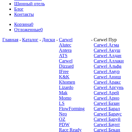
Шинный отель
Блог
Контакты
Корзина
0
Отложенные
0
Главная
-
Каталог
-
Диски
-
Carwel
-
Carwel Пур
Alutec
Carwel Агма
Antera
Carwel Акуш
ATS
Carwel Алдан
Carwel
Carwel Аллаки
Dizzard
Carwel Альфа
IFree
Carwel Амур
K&K
Carwel Аниш
Khomen
Carwel Аракс
Lizardo
Carwel Аргунь
Mak
Carwel Арей
Momo
Carwel Арно
LS
Carwel Базан
FlowForming
Carwel Барал
Neo
Carwel Бараус
OZ
Carwel Баруй
PDW
Carwel Баунт
Race Ready
Carwel Бекан