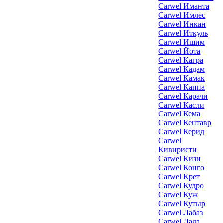
Carwel Иманта
Carwel Имлес
Carwel Инкан
Carwel Иткуль
Carwel Ишим
Carwel Йота
Carwel Кагра
Carwel Кадам
Carwel Камак
Carwel Каппа
Carwel Карачи
Carwel Касли
Carwel Кема
Carwel Кентавр
Carwel Керид
Carwel
Кивиристи
Carwel Кизи
Carwel Конго
Carwel Крет
Carwel Кудро
Carwel Куж
Carwel Кутыр
Carwel Лабаз
Carwel Лада