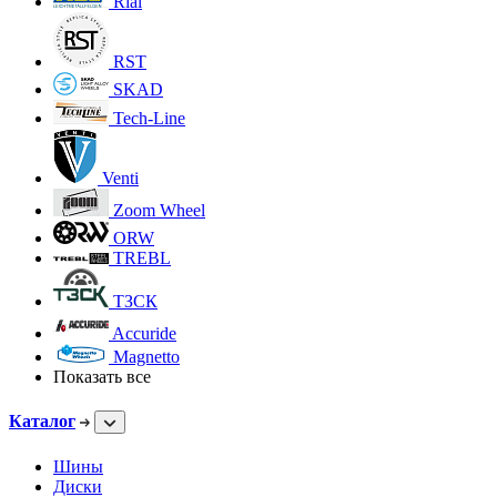
Rial
RST
SKAD
Tech-Line
Venti
Zoom Wheel
ORW
TREBL
ТЗСК
Accuride
Magnetto
Показать все
Каталог
Шины
Диски