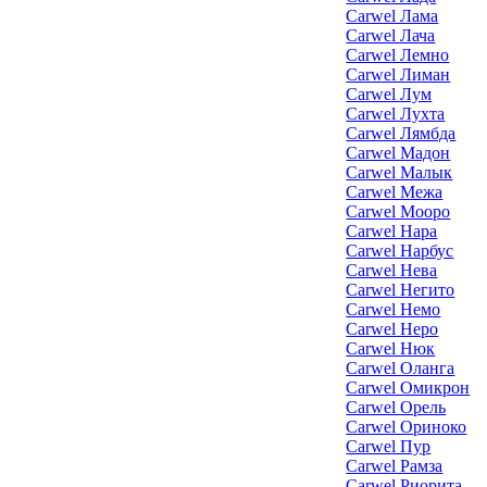
Carwel Лама
Carwel Лача
Carwel Лемно
Carwel Лиман
Carwel Лум
Carwel Лухта
Carwel Лямбда
Carwel Мадон
Carwel Малык
Carwel Межа
Carwel Мооро
Carwel Нара
Carwel Нарбус
Carwel Нева
Carwel Негито
Carwel Немо
Carwel Неро
Carwel Нюк
Carwel Оланга
Carwel Омикрон
Carwel Орель
Carwel Ориноко
Carwel Пур
Carwel Рамза
Carwel Риорита