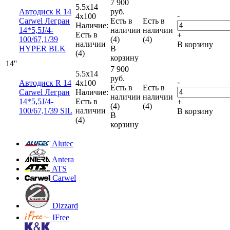
7 900
5.5x14
Автодиск R 14
руб.
-
4x100
Carwel Легран
Есть в
Есть в
Наличие:
14*5,5J/4-
наличии
наличии
Есть в
+
100/67,1/39
(4)
(4)
наличии
В корзину
HYPER BLK
В
(4)
корзину
14''
7 900
5.5x14
руб.
-
Автодиск R 14
4x100
Есть в
Есть в
Carwel Легран
Наличие:
наличии
наличии
14*5,5J/4-
Есть в
+
(4)
(4)
100/67,1/39 SIL
наличии
В корзину
В
(4)
корзину
Alutec
Antera
ATS
Carwel
Dizzard
IFree