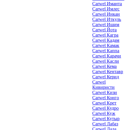
Carwel Иманта
Carwel Имлес
Carwel Инкан
Carwel Иткуль
Carwel Ишим
Carwel Йота
Carwel Кагра
Carwel Кадам
Carwel Камак
Carwel Каппа
Carwel Карачи
Carwel Касли
Carwel Кема
Carwel Кентавр
Carwel Керид
Carwel
Кивиристи
Carwel Кизи
Carwel Конго
Carwel Крет
Carwel Кудро
Carwel Куж
Carwel Кутыр
Carwel Лабаз
Carwel Лада