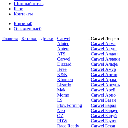
Шинный отель
Блог
Контакты
Корзина
0
Отложенные
0
Главная
-
Каталог
-
Диски
-
Carwel
-
Carwel Легран
Alutec
Carwel Агма
Antera
Carwel Акуш
ATS
Carwel Алдан
Carwel
Carwel Аллаки
Dizzard
Carwel Альфа
IFree
Carwel Амур
K&K
Carwel Аниш
Khomen
Carwel Аракс
Lizardo
Carwel Аргунь
Mak
Carwel Арей
Momo
Carwel Арно
LS
Carwel Базан
FlowForming
Carwel Барал
Neo
Carwel Бараус
OZ
Carwel Баруй
PDW
Carwel Баунт
Race Ready
Carwel Бекан