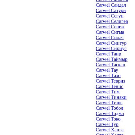
Carwel Сандал
Carwel Сатурн
Carwel Сегун
Carwel Селигер
Carwel Сенеж
Carwel Сигма
Carwel Силач
Carwel Синтур
Carwel Сириус
Carwel Таир
Carwel Таймыр
Carwel Таскан
Carwel Тау
Carwel Тахо
Carwel Тевриз
Carwel Тенис
Carwel Тим
Carwel Тинаки
Carwel Тишь
Carwel Тобол
Carwel Тоджа
Carwel Токо
Carwel Тур
Carwel Ханга