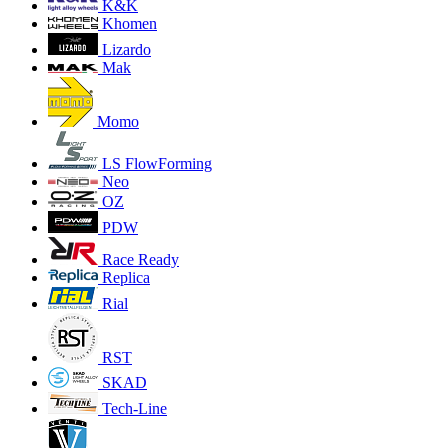
K&K
Khomen
Lizardo
Mak
Momo
LS FlowForming
Neo
OZ
PDW
Race Ready
Replica
Rial
RST
SKAD
Tech-Line