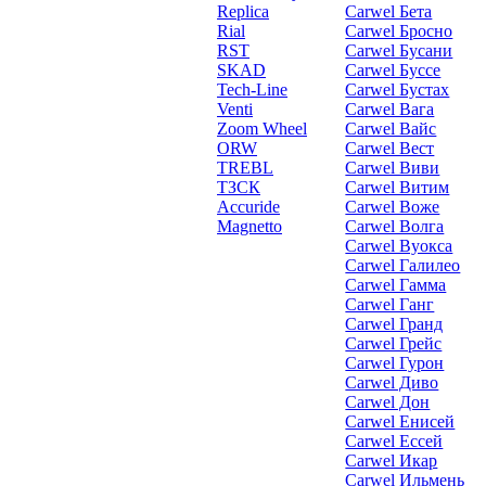
Replica
Carwel Бета
Rial
Carwel Бросно
RST
Carwel Бусани
SKAD
Carwel Буссе
Tech-Line
Carwel Бустах
Venti
Carwel Вага
Zoom Wheel
Carwel Вайс
ORW
Carwel Вест
TREBL
Carwel Виви
ТЗСК
Carwel Витим
Accuride
Carwel Воже
Magnetto
Carwel Волга
Carwel Вуокса
Carwel Галилео
Carwel Гамма
Carwel Ганг
Carwel Гранд
Carwel Грейс
Carwel Гурон
Carwel Диво
Carwel Дон
Carwel Енисей
Carwel Ессей
Carwel Икар
Carwel Ильмень