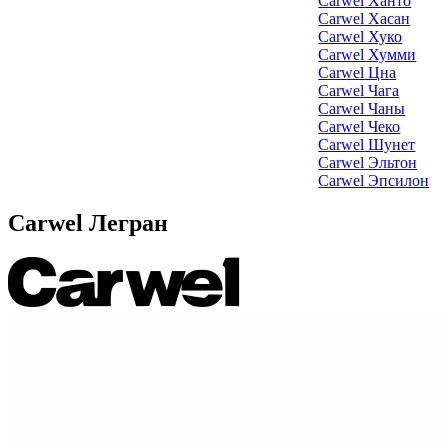
Carwel Ханто
Carwel Хасан
Carwel Хуко
Carwel Хумми
Carwel Цна
Carwel Чага
Carwel Чаны
Carwel Чеко
Carwel Шунет
Carwel Эльтон
Carwel Эпсилон
Carwel Легран