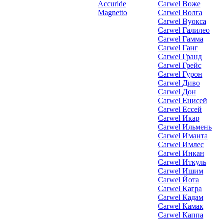
Accuride
Carwel Воже
Magnetto
Carwel Волга
Carwel Вуокса
Carwel Галилео
Carwel Гамма
Carwel Ганг
Carwel Гранд
Carwel Грейс
Carwel Гурон
Carwel Диво
Carwel Дон
Carwel Енисей
Carwel Ессей
Carwel Икар
Carwel Ильмень
Carwel Иманта
Carwel Имлес
Carwel Инкан
Carwel Иткуль
Carwel Ишим
Carwel Йота
Carwel Кагра
Carwel Кадам
Carwel Камак
Carwel Каппа