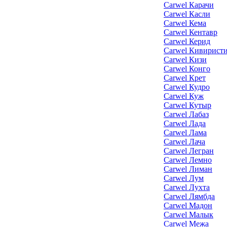
Carwel Карачи
Carwel Касли
Carwel Кема
Carwel Кентавр
Carwel Керид
Carwel Кивирист
Carwel Кизи
Carwel Конго
Carwel Крет
Carwel Кудро
Carwel Куж
Carwel Кутыр
Carwel Лабаз
Carwel Лада
Carwel Лама
Carwel Лача
Carwel Легран
Carwel Лемно
Carwel Лиман
Carwel Лум
Carwel Лухта
Carwel Лямбда
Carwel Мадон
Carwel Малык
Carwel Межа