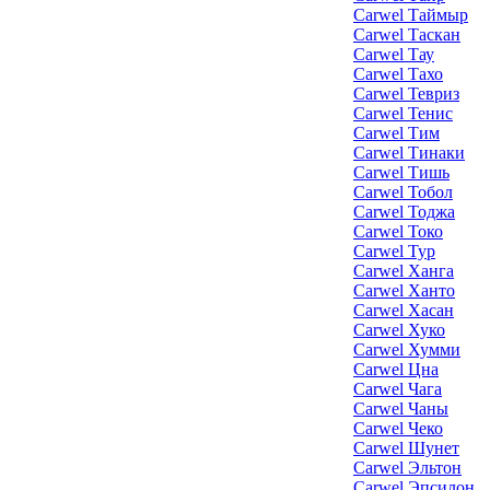
Carwel Таймыр
Carwel Таскан
Carwel Тау
Carwel Тахо
Carwel Тевриз
Carwel Тенис
Carwel Тим
Carwel Тинаки
Carwel Тишь
Carwel Тобол
Carwel Тоджа
Carwel Токо
Carwel Тур
Carwel Ханга
Carwel Ханто
Carwel Хасан
Carwel Хуко
Carwel Хумми
Carwel Цна
Carwel Чага
Carwel Чаны
Carwel Чеко
Carwel Шунет
Carwel Эльтон
Carwel Эпсилон