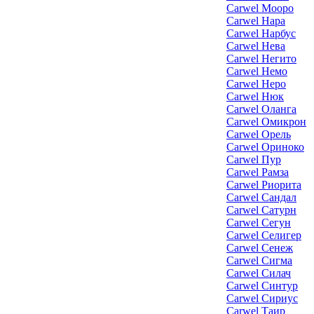
Carwel Мооро
Carwel Нара
Carwel Нарбус
Carwel Нева
Carwel Негито
Carwel Немо
Carwel Неро
Carwel Нюк
Carwel Оланга
Carwel Омикрон
Carwel Орель
Carwel Ориноко
Carwel Пур
Carwel Рамза
Carwel Риорита
Carwel Сандал
Carwel Сатурн
Carwel Сегун
Carwel Селигер
Carwel Сенеж
Carwel Сигма
Carwel Силач
Carwel Синтур
Carwel Сириус
Carwel Таир