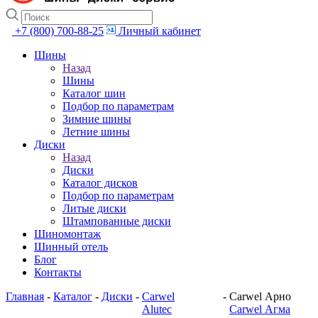
+7 (800) 700-88-25
Личный кабинет
Шины
Назад
Шины
Каталог шин
Подбор по параметрам
Зимние шины
Летние шины
Диски
Назад
Диски
Каталог дисков
Подбор по параметрам
Литые диски
Штампованные диски
Шиномонтаж
Шинный отель
Блог
Контакты
Главная
-
Каталог
-
Диски
-
Carwel
-
Carwel Арно
Alutec
Carwel Агма