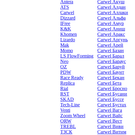
Antera
Carwel Акуш
ATS
Carwel Алдан
Carwel
Carwel Аллаки
Dizzard
Carwel Альфа
IFree
Carwel Амур
K&K
Carwel Аниш
Khomen
Carwel Аракс
Lizardo
Carwel Аргунь
Mak
Carwel Арей
Momo
Carwel Базан
LS FlowForming
Carwel Барал
Neo
Carwel Бараус
OZ
Carwel Баруй
PDW
Carwel Баунт
Race Ready
Carwel Бекан
Replica
Carwel Бета
Rial
Carwel Бросно
RST
Carwel Бусани
SKAD
Carwel Буссе
Tech-Line
Carwel Бустах
Venti
Carwel Вага
Zoom Wheel
Carwel Вайс
ORW
Carwel Вест
TREBL
Carwel Виви
ТЗСК
Carwel Витим