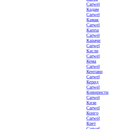
Carwel
Кадам
Carwel
Камак
Carwel
Каппа
Carwel
Карачи
Carwel
Касли
Carwel
Кема
Carwel
Кентавр
Carwel
Керид
Carwel
Кивиристи
Carwel
Кизи
Carwel
Конго
Carwel
Крет
Carwel