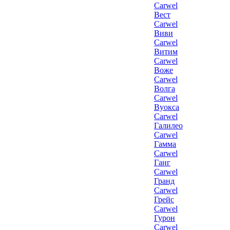
Carwel
Вест
Carwel
Виви
Carwel
Витим
Carwel
Воже
Carwel
Волга
Carwel
Вуокса
Carwel
Галилео
Carwel
Гамма
Carwel
Ганг
Carwel
Гранд
Carwel
Грейс
Carwel
Гурон
Carwel