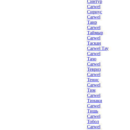
Синтур
Carwel
Сириус
Carwel
Таир
Carwel
Таймыр
Carwel
Таскан
Carwel Тау
Carwel
Тахо
Carwel
Тевриз
Carwel
Тенис
Carwel
Тим
Carwel
Тинаки
Carwel
Тишь
Carwel
Тобол
Carwel