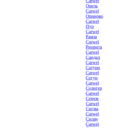
Carwel
Орель
Carwel
Ориноко
Carwel
Пур
Carwel
Рамза
Carwel
Риорита
Carwel
Сандал
Carwel
Сатурн
Carwel
Сегун
Carwel
Селигер
Carwel
Сенеж
Carwel
Сигма
Carwel
Силач
Carwel