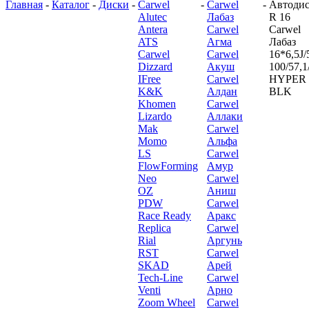
Главная
-
Каталог
-
Диски
-
Carwel
-
Carwel
-
Автоди
Alutec
Лабаз
R 16
Antera
Carwel
Carwel
ATS
Агма
Лабаз
Carwel
Carwel
16*6,5J/
Dizzard
Акуш
100/57,1
IFree
Carwel
HYPER
K&K
Алдан
BLK
Khomen
Carwel
Lizardo
Аллаки
Mak
Carwel
Momo
Альфа
LS
Carwel
FlowForming
Амур
Neo
Carwel
OZ
Аниш
PDW
Carwel
Race Ready
Аракс
Replica
Carwel
Rial
Аргунь
RST
Carwel
SKAD
Арей
Tech-Line
Carwel
Venti
Арно
Zoom Wheel
Carwel