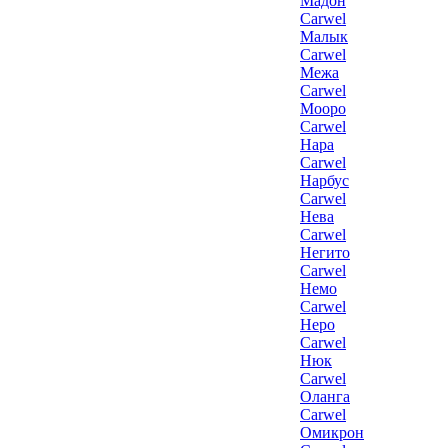
Мадон
Carwel
Малык
Carwel
Межа
Carwel
Мооро
Carwel
Нара
Carwel
Нарбус
Carwel
Нева
Carwel
Негито
Carwel
Немо
Carwel
Неро
Carwel
Нюк
Carwel
Оланга
Carwel
Омикрон