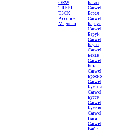
ORW
Базан
TREBL
Carwel
ТЗСК
Барал
Accuride
Carwel
Magnetto
Бараус
Carwel
Баруй
Carwel
Баунт
Carwel
Бекан
Carwel
Бета
Carwel
Бросно
Carwel
Бусани
Carwel
Буссе
Carwel
Бустах
Carwel
Вага
Carwel
Вайс