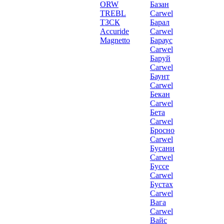
ORW
Базан
TREBL
Carwel
ТЗСК
Барал
Accuride
Carwel
Magnetto
Бараус
Carwel
Баруй
Carwel
Баунт
Carwel
Бекан
Carwel
Бета
Carwel
Бросно
Carwel
Бусани
Carwel
Буссе
Carwel
Бустах
Carwel
Вага
Carwel
Вайс