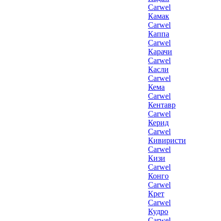
Carwel
Камак
Carwel
Каппа
Carwel
Карачи
Carwel
Касли
Carwel
Кема
Carwel
Кентавр
Carwel
Керид
Carwel
Кивиристи
Carwel
Кизи
Carwel
Конго
Carwel
Крет
Carwel
Кудро
Carwel