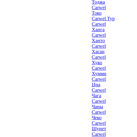
Тоджа
Carwel
Токо
Carwel Тур
Carwel
Ханга
Carwel
Ханто
Carwel
Хасан
Carwel
Хуко
Carwel
Хумми
Carwel
Цна
Carwel
Чага
Carwel
Чаны
Carwel
Чеко
Carwel
Шунет
Carwel