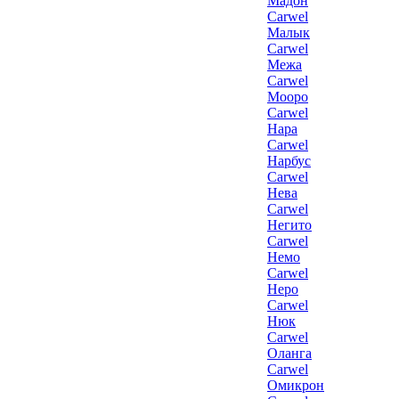
Мадон
Carwel
Малык
Carwel
Межа
Carwel
Мооро
Carwel
Нара
Carwel
Нарбус
Carwel
Нева
Carwel
Негито
Carwel
Немо
Carwel
Неро
Carwel
Нюк
Carwel
Оланга
Carwel
Омикрон