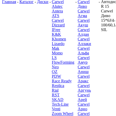
Главная
-
Каталог
-
Диски
-
Carwel
-
Carwel
-
Автоди
Alutec
Диво
R 15
Antera
Carwel
Carwel
ATS
Агма
Диво
Carwel
Carwel
15*6J/4-
Dizzard
Акуш
100/60,1
IFree
Carwel
SIL
K&K
Алдан
Khomen
Carwel
Lizardo
Аллаки
Mak
Carwel
Momo
Альфа
LS
Carwel
FlowForming
Амур
Neo
Carwel
OZ
Аниш
PDW
Carwel
Race Ready
Аракс
Replica
Carwel
Rial
Аргунь
RST
Carwel
SKAD
Арей
Tech-Line
Carwel
Venti
Арно
Zoom Wheel
Carwel