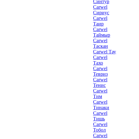
Синтур
Carwel
Сириус
Carwel
Таир
Carwel
Таймыр
Carwel
Таскан
Carwel Тау
Carwel
Тахо
Carwel
Тевриз
Carwel
Тенис
Carwel
Тим
Carwel
Тинаки
Carwel
Тишь
Carwel
Тобол
Carwel