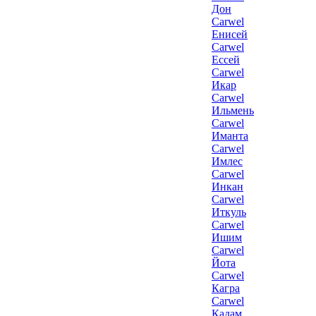
Дон
Carwel
Енисей
Carwel
Ессей
Carwel
Икар
Carwel
Ильмень
Carwel
Иманта
Carwel
Имлес
Carwel
Инкан
Carwel
Иткуль
Carwel
Ишим
Carwel
Йота
Carwel
Кагра
Carwel
Кадам