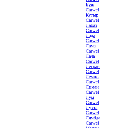
Куж
Carwel
Кутыр
Carwel
Лабаз
Carwel
Лада
Carwel
Лама
Carwel
Лача
Carwel
Легран
Carwel
Лемно
Carwel
Лиман
Carwel
Лум
Carwel
Лухта
Carwel
Лямбда
Carwel