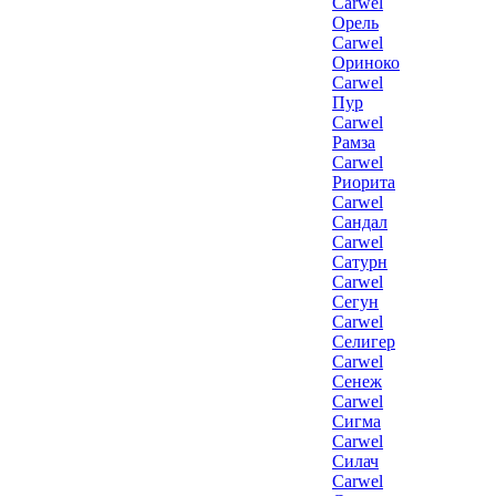
Carwel
Орель
Carwel
Ориноко
Carwel
Пур
Carwel
Рамза
Carwel
Риорита
Carwel
Сандал
Carwel
Сатурн
Carwel
Сегун
Carwel
Селигер
Carwel
Сенеж
Carwel
Сигма
Carwel
Силач
Carwel