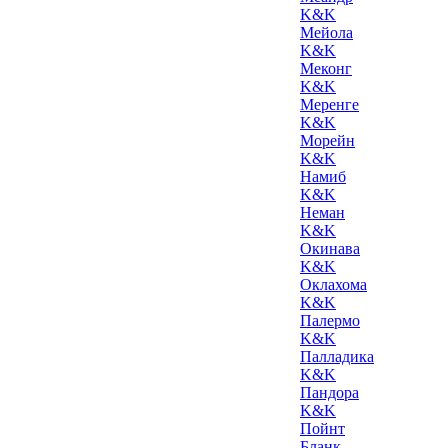
K&K
Мейола
K&K
Меконг
K&K
Меренге
K&K
Морейн
K&K
Намиб
K&K
Неман
K&K
Окинава
K&K
Оклахома
K&K
Палермо
K&K
Палладика
K&K
Пандора
K&K
Пойнт
Бланк