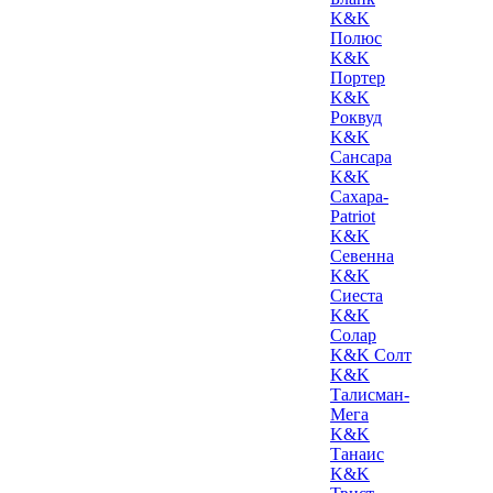
K&K
Полюс
K&K
Портер
K&K
Роквуд
K&K
Сансара
K&K
Сахара-
Patriot
K&K
Севенна
K&K
Сиеста
K&K
Солар
K&K Солт
K&K
Талисман-
Мега
K&K
Танаис
K&K