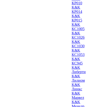
КР010
K&K
КР014
K&K
КР015
K&K
КС1005
K&K
КС1026
K&K
КС1030
K&K
КС1053
K&K
КС945
K&K
Либерти
K&K
Лилиом
K&K
Линкс
K&K
Марвел
K&K
Меандр