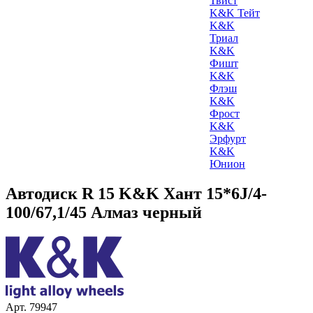
Твист
K&K Тейт
K&K
Триал
K&K
Фишт
K&K
Флэш
K&K
Фрост
K&K
Эрфурт
K&K
Юнион
Автодиск R 15 K&K Хант 15*6J/4-
100/67,1/45 Алмаз черный
Арт. 79947