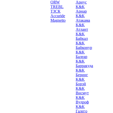
ORW
Ариус
TREBL
K&K
ТЗСК
Арнар
Accuride
K&K
Magnetto
Атакама
K&K
Атлант
K&K
Байкал
K&K
Байконур
K&K
Балеар
K&K
Барракуда
K&K
Беринг
K&K
Борэй
K&K
Висмут
K&K
Вудроф
K&K
Галего