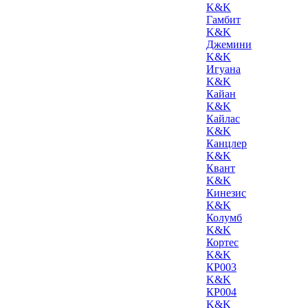
K&K
Гамбит
K&K
Джемини
K&K
Игуана
K&K
Кайан
K&K
Кайлас
K&K
Канцлер
K&K
Квант
K&K
Кинезис
K&K
Колумб
K&K
Кортес
K&K
КР003
K&K
КР004
K&K