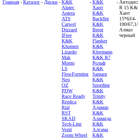
Главная
-
Каталог
-
Диски
-
K&K
-
K&K
-
Автодис
Alutec
Хант
R 15 K
Antera
K&K
Хант
ATS
Backfire
15*6J/4-
Carwel
K&K
100/67,1
Dizzard
Brent
Алмаз
IFree
K&K
черный
K&K
Flanker
Khomen
K&K
Lizardo
Kleemann
Mak
K&K R7
Momo
Рольф
LS
K&K
FlowForming
Samara
Neo
K&K
OZ
Sportline
PDW
K&K
Race Ready
Trinity
Replica
K&K
Rial
Адамар
RST
K&K
SKAD
Аламида
Tech-Line
K&K
Venti
Алгама
Zoom Wheel
K&K