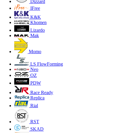
Dizzard
IFree
K&K
Khomen
Lizardo
Mak
Momo
LS FlowForming
Neo
OZ
PDW
Race Ready
Replica
Rial
RST
SKAD