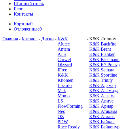
Шинный отель
Блог
Контакты
Корзина
0
Отложенные
0
Главная
-
Каталог
-
Диски
-
K&K
-
K&K Лилиом
Alutec
K&K Backfire
Antera
K&K Brent
ATS
K&K Flanker
Carwel
K&K Kleemann
Dizzard
K&K R7 Рольф
IFree
K&K Samara
K&K
K&K Sportline
Khomen
K&K Trinity
Lizardo
K&K Адамар
Mak
K&K Аламида
Momo
K&K Алгама
LS
K&K Ариус
FlowForming
K&K Арнар
Neo
K&K Атакама
OZ
K&K Атлант
PDW
K&K Байкал
Race Ready
K&K Байконур