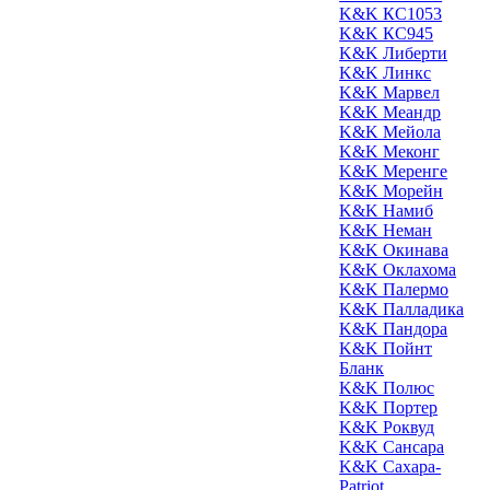
K&K КС1053
K&K КС945
K&K Либерти
K&K Линкс
K&K Марвел
K&K Меандр
K&K Мейола
K&K Меконг
K&K Меренге
K&K Морейн
K&K Намиб
K&K Неман
K&K Окинава
K&K Оклахома
K&K Палермо
K&K Палладика
K&K Пандора
K&K Пойнт
Бланк
K&K Полюс
K&K Портер
K&K Роквуд
K&K Сансара
K&K Сахара-
Patriot