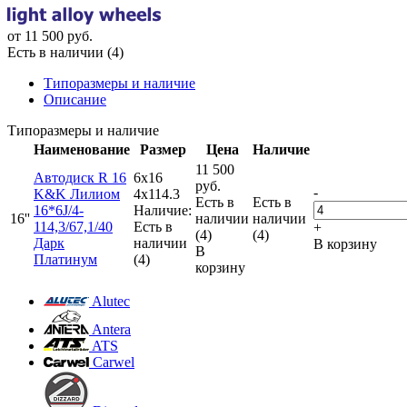
от
11 500
руб.
Есть в наличии (4)
Типоразмеры и наличие
Описание
Типоразмеры и наличие
Наименование
Размер
Цена
Наличие
11 500
Автодиск R 16
6x16
руб.
-
K&K Лилиом
4x114.3
Есть в
Есть в
16*6J/4-
Наличие:
16''
наличии
наличии
114,3/67,1/40
Есть в
+
(4)
(4)
Дарк
наличии
В корзину
В
Платинум
(4)
корзину
Alutec
Antera
ATS
Carwel