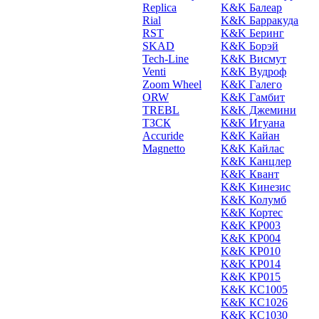
Replica
K&K Балеар
Rial
K&K Барракуда
RST
K&K Беринг
SKAD
K&K Борэй
Tech-Line
K&K Висмут
Venti
K&K Вудроф
Zoom Wheel
K&K Галего
ORW
K&K Гамбит
TREBL
K&K Джемини
ТЗСК
K&K Игуана
Accuride
K&K Кайан
Magnetto
K&K Кайлас
K&K Канцлер
K&K Квант
K&K Кинезис
K&K Колумб
K&K Кортес
K&K КР003
K&K КР004
K&K КР010
K&K КР014
K&K КР015
K&K КС1005
K&K КС1026
K&K КС1030