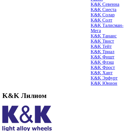
K&K Севенна
K&K Сиеста
K&K Солар
K&K Солт
K&K Талисман-
Мега
K&K Танаис
K&K Твист
K&K Тейт
K&K Триал
K&K Фишт
K&K Флэш
K&K Фрост
K&K Хант
K&K Эрфурт
K&K Юнион
K&K Лилиом