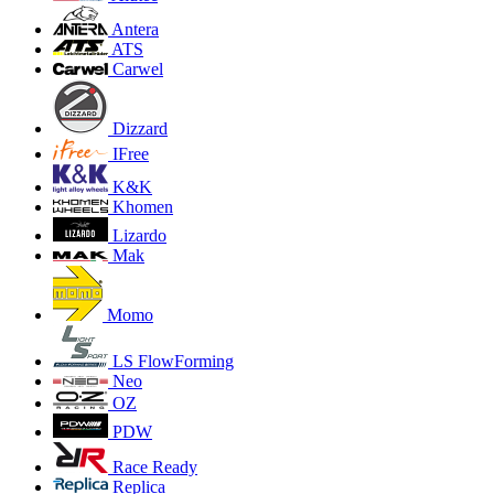
Antera
ATS
Carwel
Dizzard
IFree
K&K
Khomen
Lizardo
Mak
Momo
LS FlowForming
Neo
OZ
PDW
Race Ready
Replica