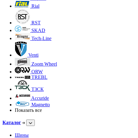
Rial
RST
SKAD
Tech-Line
Venti
Zoom Wheel
ORW
TREBL
ТЗСК
Accuride
Magnetto
Показать все
Каталог
Шины