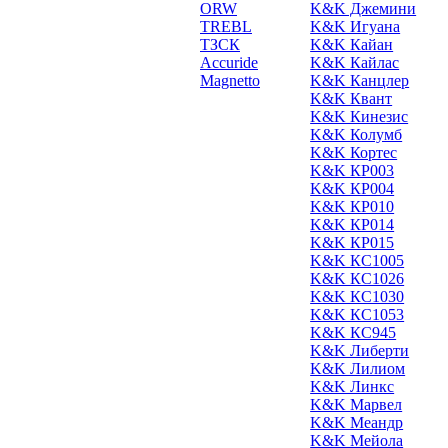
ORW
K&K Джемини
TREBL
K&K Игуана
ТЗСК
K&K Кайан
Accuride
K&K Кайлас
Magnetto
K&K Канцлер
K&K Квант
K&K Кинезис
K&K Колумб
K&K Кортес
K&K КР003
K&K КР004
K&K КР010
K&K КР014
K&K КР015
K&K КС1005
K&K КС1026
K&K КС1030
K&K КС1053
K&K КС945
K&K Либерти
K&K Лилиом
K&K Линкс
K&K Марвел
K&K Меандр
K&K Мейола