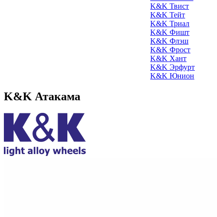
K&K Твист
K&K Тейт
K&K Триал
K&K Фишт
K&K Флэш
K&K Фрост
K&K Хант
K&K Эрфурт
K&K Юнион
K&K Атакама