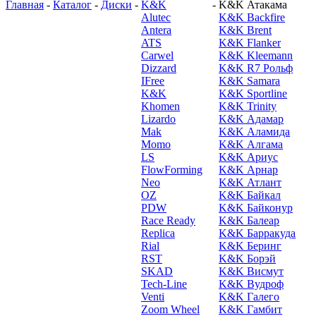
Главная
-
Каталог
-
Диски
-
K&K
-
K&K Атакама
Alutec
K&K Backfire
Antera
K&K Brent
ATS
K&K Flanker
Carwel
K&K Kleemann
Dizzard
K&K R7 Рольф
IFree
K&K Samara
K&K
K&K Sportline
Khomen
K&K Trinity
Lizardo
K&K Адамар
Mak
K&K Аламида
Momo
K&K Алгама
LS
K&K Ариус
FlowForming
K&K Арнар
Neo
K&K Атлант
OZ
K&K Байкал
PDW
K&K Байконур
Race Ready
K&K Балеар
Replica
K&K Барракуда
Rial
K&K Беринг
RST
K&K Борэй
SKAD
K&K Висмут
Tech-Line
K&K Вудроф
Venti
K&K Галего
Zoom Wheel
K&K Гамбит