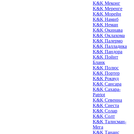
K&K Меконг
K&K Меренге
K&K Морейн
K&K Намиб
K&K Неман
K&K Окинава
K&K Оклахома
K&K Палермо
K&K Палладика
K&K Пандора
K&K Пойнт
Бланк
K&K Полюс
K&K Портер
K&K Роквуд
K&K Сансара
K&K Сахара-
Patriot
K&K Севенна
K&K Сиеста
K&K Солар
K&K Солт
K&K Талисман-
Мега
K&K Танаис