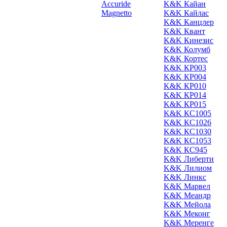
Accuride
K&K Кайан
Magnetto
K&K Кайлас
K&K Канцлер
K&K Квант
K&K Кинезис
K&K Колумб
K&K Кортес
K&K КР003
K&K КР004
K&K КР010
K&K КР014
K&K КР015
K&K КС1005
K&K КС1026
K&K КС1030
K&K КС1053
K&K КС945
K&K Либерти
K&K Лилиом
K&K Линкс
K&K Марвел
K&K Меандр
K&K Мейола
K&K Меконг
K&K Меренге