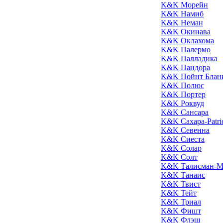
K&K Морейн
K&K Намиб
K&K Неман
K&K Окинава
K&K Оклахома
K&K Палермо
K&K Палладика
K&K Пандора
K&K Пойнт Блан
K&K Полюс
K&K Портер
K&K Роквуд
K&K Сансара
K&K Сахара-Patri
K&K Севенна
K&K Сиеста
K&K Солар
K&K Солт
K&K Талисман-М
K&K Танаис
K&K Твист
K&K Тейт
K&K Триал
K&K Фишт
K&K Флэш