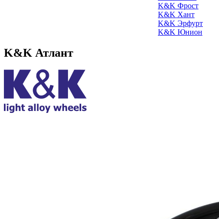
K&K Фрост
K&K Хант
K&K Эрфурт
K&K Юнион
K&K Атлант