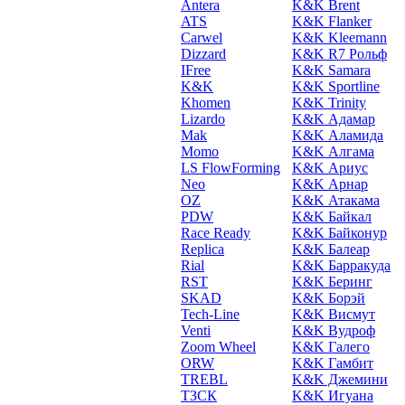
Antera
K&K Brent
ATS
K&K Flanker
Carwel
K&K Kleemann
Dizzard
K&K R7 Рольф
IFree
K&K Samara
K&K
K&K Sportline
Khomen
K&K Trinity
Lizardo
K&K Адамар
Mak
K&K Аламида
Momo
K&K Алгама
LS FlowForming
K&K Ариус
Neo
K&K Арнар
OZ
K&K Атакама
PDW
K&K Байкал
Race Ready
K&K Байконур
Replica
K&K Балеар
Rial
K&K Барракуда
RST
K&K Беринг
SKAD
K&K Борэй
Tech-Line
K&K Висмут
Venti
K&K Вудроф
Zoom Wheel
K&K Галего
ORW
K&K Гамбит
TREBL
K&K Джемини
ТЗСК
K&K Игуана