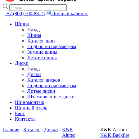
+7 (800) 700-88-25
Личный кабинет
Шины
Назад
Шины
Каталог шин
Подбор по параметрам
Зимние шины
Летние шины
Диски
Назад
Диски
Каталог дисков
Подбор по параметрам
Литые диски
Штампованные диски
Шиномонтаж
Шинный отель
Блог
Контакты
Главная
-
Каталог
-
Диски
-
K&K
-
K&K Атлант
Alutec
K&K Backfire