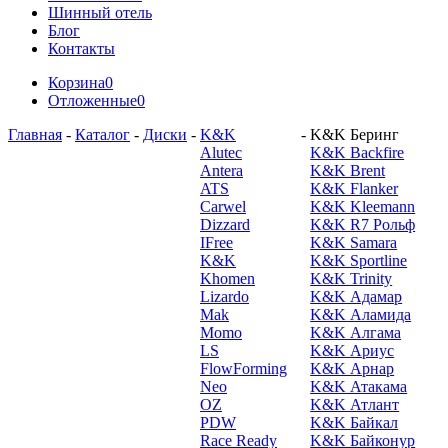
Шинный отель
Блог
Контакты
Корзина
0
Отложенные
0
Главная
-
Каталог
-
Диски
-
K&K
-
K&K Беринг
Alutec
K&K Backfire
Antera
K&K Brent
ATS
K&K Flanker
Carwel
K&K Kleemann
Dizzard
K&K R7 Рольф
IFree
K&K Samara
K&K
K&K Sportline
Khomen
K&K Trinity
Lizardo
K&K Адамар
Mak
K&K Аламида
Momo
K&K Алгама
LS
K&K Ариус
FlowForming
K&K Арнар
Neo
K&K Атакама
OZ
K&K Атлант
PDW
K&K Байкал
Race Ready
K&K Байконур