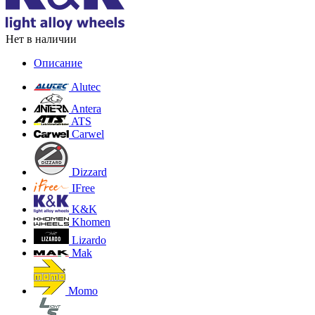
Нет в наличии
Описание
Alutec
Antera
ATS
Carwel
Dizzard
IFree
K&K
Khomen
Lizardo
Mak
Momo