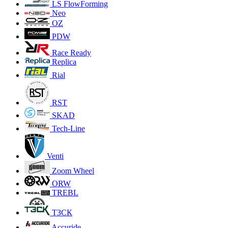
LS FlowForming
Neo
OZ
PDW
Race Ready
Replica
Rial
RST
SKAD
Tech-Line
Venti
Zoom Wheel
ORW
TREBL
ТЗСК
Accuride