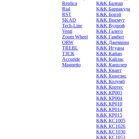
Replica
K&K Балеар
Rial
K&K Барракуда
RST
K&K Борэй
SKAD
K&K Висмут
Tech-Line
K&K Вудроф
Venti
K&K Галего
Zoom Wheel
K&K Гамбит
ORW
K&K Джемини
TREBL
K&K Игуана
ТЗСК
K&K Кайан
Accuride
K&K Кайлас
Magnetto
K&K Канцлер
K&K Квант
K&K Кинезис
K&K Колумб
K&K Кортес
K&K КР003
K&K КР004
K&K КР010
K&K КР014
K&K КР015
K&K КС1005
K&K КС1026
K&K КС1030
K&K КС1053