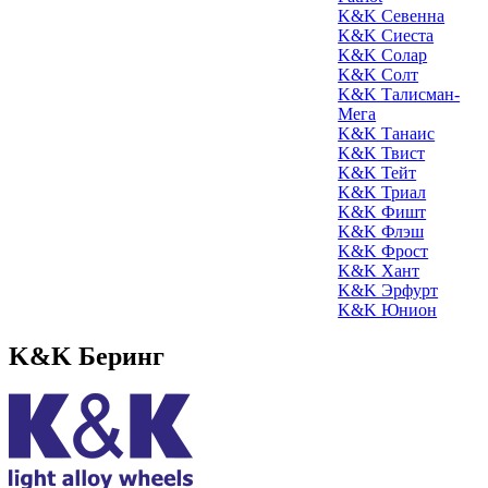
K&K Севенна
K&K Сиеста
K&K Солар
K&K Солт
K&K Талисман-
Мега
K&K Танаис
K&K Твист
K&K Тейт
K&K Триал
K&K Фишт
K&K Флэш
K&K Фрост
K&K Хант
K&K Эрфурт
K&K Юнион
K&K Беринг