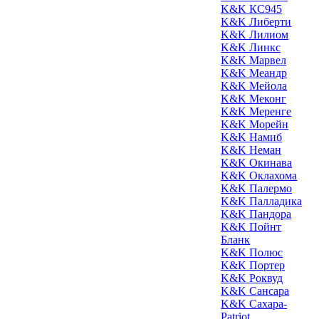
K&K КС945
K&K Либерти
K&K Лилиом
K&K Линкс
K&K Марвел
K&K Меандр
K&K Мейола
K&K Меконг
K&K Меренге
K&K Морейн
K&K Намиб
K&K Неман
K&K Окинава
K&K Оклахома
K&K Палермо
K&K Палладика
K&K Пандора
K&K Пойнт
Бланк
K&K Полюс
K&K Портер
K&K Роквуд
K&K Сансара
K&K Сахара-
Patriot