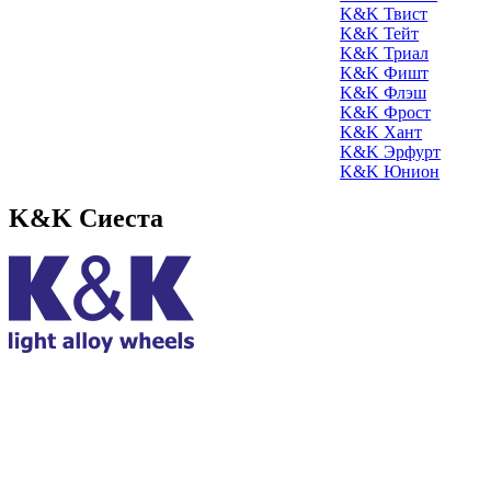
K&K Твист
K&K Тейт
K&K Триал
K&K Фишт
K&K Флэш
K&K Фрост
K&K Хант
K&K Эрфурт
K&K Юнион
K&K Сиеста