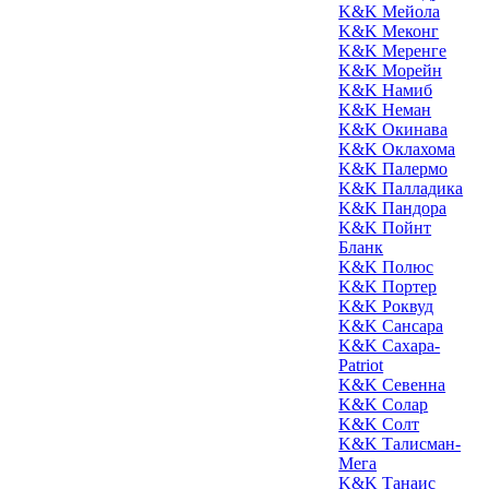
K&K Мейола
K&K Меконг
K&K Меренге
K&K Морейн
K&K Намиб
K&K Неман
K&K Окинава
K&K Оклахома
K&K Палермо
K&K Палладика
K&K Пандора
K&K Пойнт
Бланк
K&K Полюс
K&K Портер
K&K Роквуд
K&K Сансара
K&K Сахара-
Patriot
K&K Севенна
K&K Солар
K&K Солт
K&K Талисман-
Мега
K&K Танаис