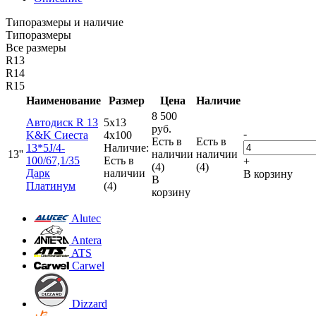
Типоразмеры и наличие
Типоразмеры
Все размеры
R13
R14
R15
Наименование
Размер
Цена
Наличие
8 500
Автодиск R 13
5x13
руб.
-
K&K Сиеста
4x100
Есть в
Есть в
13*5J/4-
Наличие:
13''
наличии
наличии
100/67,1/35
Есть в
+
(4)
(4)
Дарк
наличии
В корзину
В
Платинум
(4)
корзину
Alutec
Antera
ATS
Carwel
Dizzard