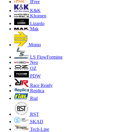
IFree
K&K
Khomen
Lizardo
Mak
Momo
LS FlowForming
Neo
OZ
PDW
Race Ready
Replica
Rial
RST
SKAD
Tech-Line