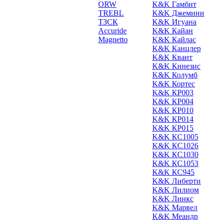
ORW
K&K Гамбит
TREBL
K&K Джемини
ТЗСК
K&K Игуана
Accuride
K&K Кайан
Magnetto
K&K Кайлас
K&K Канцлер
K&K Квант
K&K Кинезис
K&K Колумб
K&K Кортес
K&K КР003
K&K КР004
K&K КР010
K&K КР014
K&K КР015
K&K КС1005
K&K КС1026
K&K КС1030
K&K КС1053
K&K КС945
K&K Либерти
K&K Лилиом
K&K Линкс
K&K Марвел
K&K Меандр