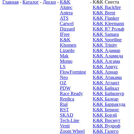
Главная
-
Каталог
-
Диски
-
K&K
-
K&K Сиеста
Alutec
K&K Backfire
Antera
K&K Brent
ATS
K&K Flanker
Carwel
K&K Kleemann
Dizzard
K&K R7 Рольф
IFree
K&K Samara
K&K
K&K Sportline
Khomen
K&K Trinity
Lizardo
K&K Адамар
Mak
K&K Аламида
Momo
K&K Алгама
LS
K&K Ариус
FlowForming
K&K Арнар
Neo
K&K Атакама
OZ
K&K Атлант
PDW
K&K Байкал
Race Ready
K&K Байконур
Replica
K&K Балеар
Rial
K&K Барракуда
RST
K&K Беринг
SKAD
K&K Борэй
Tech-Line
K&K Висмут
Venti
K&K Вудроф
Zoom Wheel
K&K Галего