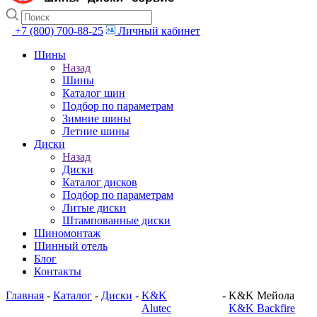
+7 (800) 700-88-25
Личный кабинет
Шины
Назад
Шины
Каталог шин
Подбор по параметрам
Зимние шины
Летние шины
Диски
Назад
Диски
Каталог дисков
Подбор по параметрам
Литые диски
Штампованные диски
Шиномонтаж
Шинный отель
Блог
Контакты
Главная
-
Каталог
-
Диски
-
K&K
-
K&K Мейола
Alutec
K&K Backfire