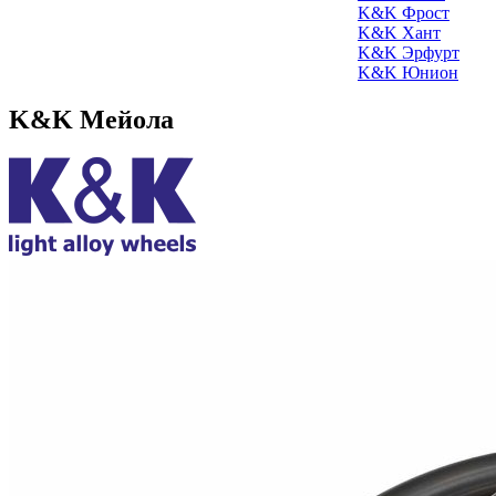
K&K Фрост
K&K Хант
K&K Эрфурт
K&K Юнион
K&K Мейола