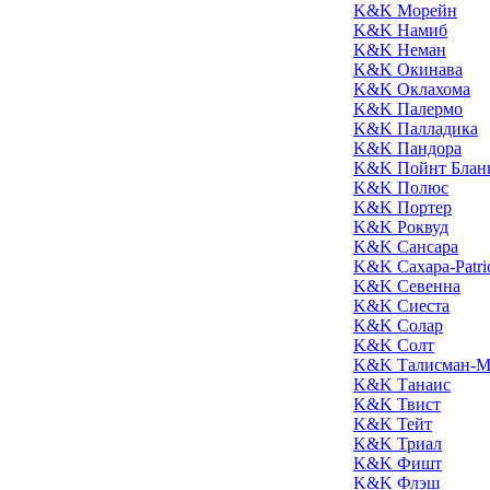
K&K Морейн
K&K Намиб
K&K Неман
K&K Окинава
K&K Оклахома
K&K Палермо
K&K Палладика
K&K Пандора
K&K Пойнт Блан
K&K Полюс
K&K Портер
K&K Роквуд
K&K Сансара
K&K Сахара-Patri
K&K Севенна
K&K Сиеста
K&K Солар
K&K Солт
K&K Талисман-М
K&K Танаис
K&K Твист
K&K Тейт
K&K Триал
K&K Фишт
K&K Флэш