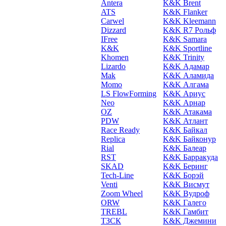
Antera
K&K Brent
ATS
K&K Flanker
Carwel
K&K Kleemann
Dizzard
K&K R7 Рольф
IFree
K&K Samara
K&K
K&K Sportline
Khomen
K&K Trinity
Lizardo
K&K Адамар
Mak
K&K Аламида
Momo
K&K Алгама
LS FlowForming
K&K Ариус
Neo
K&K Арнар
OZ
K&K Атакама
PDW
K&K Атлант
Race Ready
K&K Байкал
Replica
K&K Байконур
Rial
K&K Балеар
RST
K&K Барракуда
SKAD
K&K Беринг
Tech-Line
K&K Борэй
Venti
K&K Висмут
Zoom Wheel
K&K Вудроф
ORW
K&K Галего
TREBL
K&K Гамбит
ТЗСК
K&K Джемини