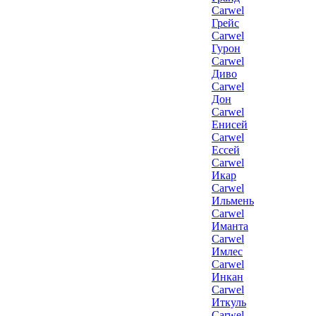
Carwel
Грейс
Carwel
Гурон
Carwel
Диво
Carwel
Дон
Carwel
Енисей
Carwel
Ессей
Carwel
Икар
Carwel
Ильмень
Carwel
Иманта
Carwel
Имлес
Carwel
Инкан
Carwel
Иткуль
Carwel