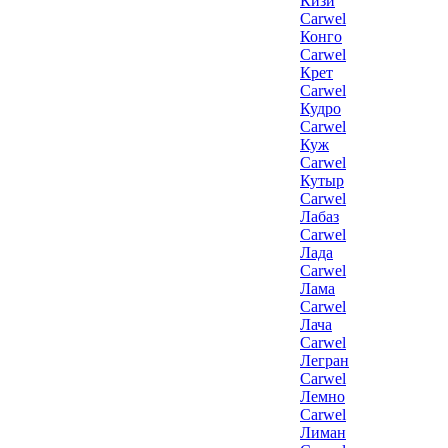
Кизи
Carwel
Конго
Carwel
Крет
Carwel
Кудро
Carwel
Куж
Carwel
Кутыр
Carwel
Лабаз
Carwel
Лада
Carwel
Лама
Carwel
Лача
Carwel
Легран
Carwel
Лемно
Carwel
Лиман