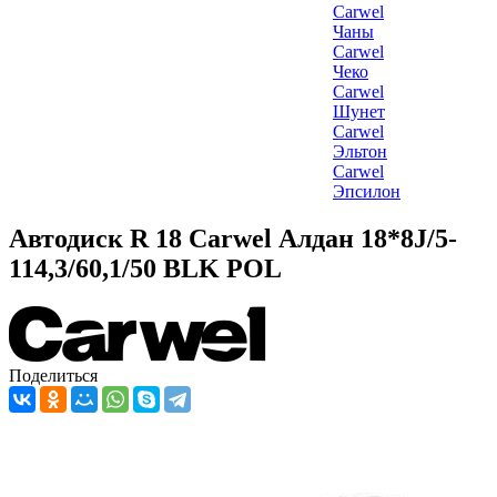
Carwel
Чаны
Carwel
Чеко
Carwel
Шунет
Carwel
Эльтон
Carwel
Эпсилон
Автодиск R 18 Carwel Алдан 18*8J/5-
114,3/60,1/50 BLK POL
Поделиться