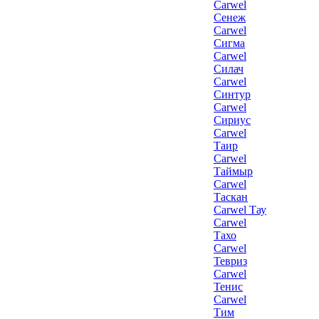
Carwel
Сенеж
Carwel
Сигма
Carwel
Силач
Carwel
Синтур
Carwel
Сириус
Carwel
Таир
Carwel
Таймыр
Carwel
Таскан
Carwel Тау
Carwel
Тахо
Carwel
Тевриз
Carwel
Тенис
Carwel
Тим