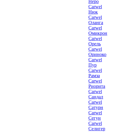
Неро
Carwel
Нюк
Carwel
Оланга
Carwel
Омикрон
Carwel
Орель
Carwel
Ориноко
Carwel
Пур
Carwel
Рамза
Carwel
Риорита
Carwel
Сандал
Carwel
Сатурн
Carwel
Сегун
Carwel
Селигер