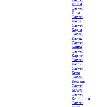
Ишим
Carwel
Йота
Carwel
Кагра
Carwel
Кадам
Carwel
Камак
Carwel
Каппа
Carwel
Карачи
Carwel
Касли
Carwel
Кема
Carwel
Кентавр
Carwel
Керид
Carwel
Кивиристи
Carwel