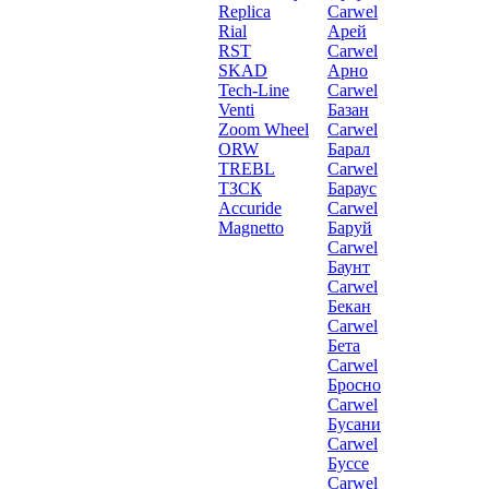
Replica
Carwel
Rial
Арей
RST
Carwel
SKAD
Арно
Tech-Line
Carwel
Venti
Базан
Zoom Wheel
Carwel
ORW
Барал
TREBL
Carwel
ТЗСК
Бараус
Accuride
Carwel
Magnetto
Баруй
Carwel
Баунт
Carwel
Бекан
Carwel
Бета
Carwel
Бросно
Carwel
Бусани
Carwel
Буссе
Carwel