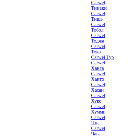
Carwel
Тинаки
Carwel
Тишь
Carwel
Тобол
Carwel
Тоджа
Carwel
Токо
Carwel Тур
Carwel
Ханга
Carwel
Ханто
Carwel
Хасан
Carwel
Хуко
Carwel
Хумми
Carwel
Цна
Carwel
Чага