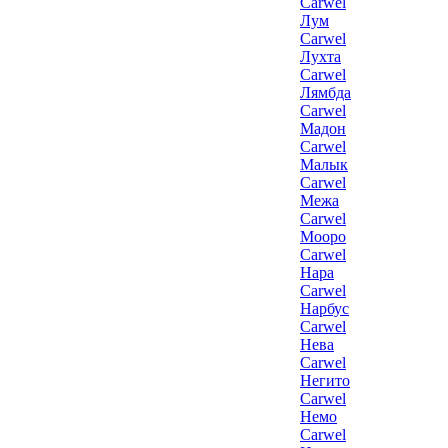
Carwel
Лум
Carwel
Лухта
Carwel
Лямбда
Carwel
Мадон
Carwel
Малык
Carwel
Межа
Carwel
Мооро
Carwel
Нара
Carwel
Нарбус
Carwel
Нева
Carwel
Негито
Carwel
Немо
Carwel