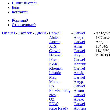
Шинный отель
Блог
Контакты
Корзина
0
Отложенные
0
Главная
-
Каталог
-
Диски
-
Carwel
-
Carwel
-
Автодис
Alutec
Алдан
18 Carw
Antera
Carwel
Алдан
ATS
Агма
18*8J/5-
Carwel
Carwel
114,3/60
Dizzard
Акуш
BLK P
IFree
Carwel
K&K
Аллаки
Khomen
Carwel
Lizardo
Альфа
Mak
Carwel
Momo
Амур
LS
Carwel
FlowForming
Аниш
Neo
Carwel
OZ
Аракс
PDW
Carwel
Race Ready
Аргунь