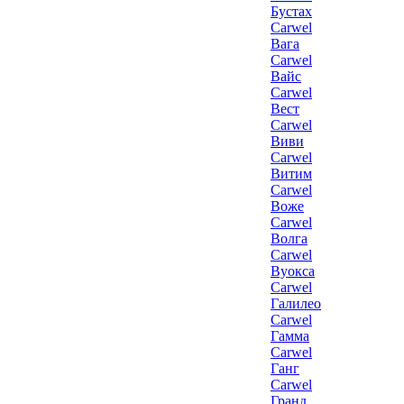
Бустах
Carwel
Вага
Carwel
Вайс
Carwel
Вест
Carwel
Виви
Carwel
Витим
Carwel
Воже
Carwel
Волга
Carwel
Вуокса
Carwel
Галилео
Carwel
Гамма
Carwel
Ганг
Carwel
Гранд