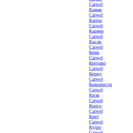
Carwel
Камак
Carwel
Каппа
Carwel
Карачи
Carwel
Касли
Carwel
Кема
Carwel
Кентавр
Carwel
Керид
Carwel
Кивиристи
Carwel
Кизи
Carwel
Конго
Carwel
Крет
Carwel
Кудро
Carwel