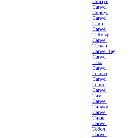
Синтур
Carwel
Сириус
Carwel
Таир
Carwel
Таймыр
Carwel
Таскан
Carwel Тау
Carwel
Тахо
Carwel
Тевриз
Carwel
Тенис
Carwel
Тим
Carwel
Тинаки
Carwel
Тишь
Carwel
Тобол
Carwel