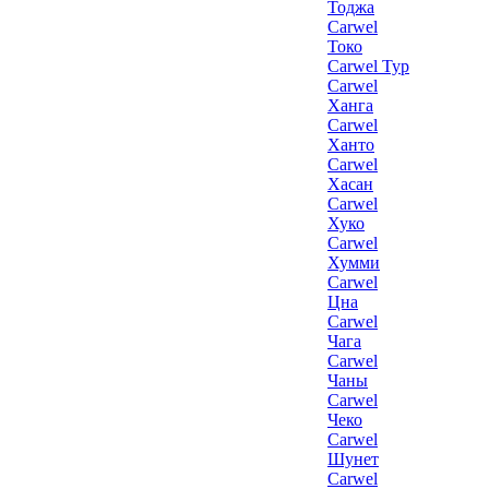
Тоджа
Carwel
Токо
Carwel Тур
Carwel
Ханга
Carwel
Ханто
Carwel
Хасан
Carwel
Хуко
Carwel
Хумми
Carwel
Цна
Carwel
Чага
Carwel
Чаны
Carwel
Чеко
Carwel
Шунет
Carwel