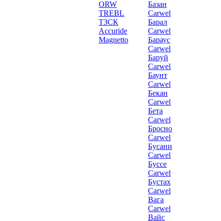
ORW
Базан
TREBL
Carwel
ТЗСК
Барал
Accuride
Carwel
Magnetto
Бараус
Carwel
Баруй
Carwel
Баунт
Carwel
Бекан
Carwel
Бета
Carwel
Бросно
Carwel
Бусани
Carwel
Буссе
Carwel
Бустах
Carwel
Вага
Carwel
Вайс