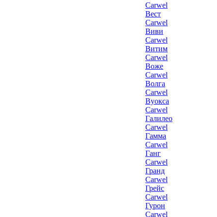
Carwel
Вест
Carwel
Виви
Carwel
Витим
Carwel
Воже
Carwel
Волга
Carwel
Вуокса
Carwel
Галилео
Carwel
Гамма
Carwel
Ганг
Carwel
Гранд
Carwel
Грейс
Carwel
Гурон
Carwel