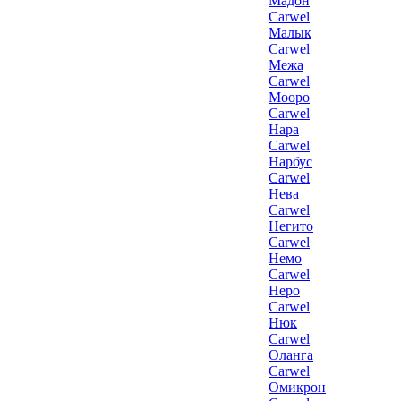
Мадон
Carwel
Малык
Carwel
Межа
Carwel
Мооро
Carwel
Нара
Carwel
Нарбус
Carwel
Нева
Carwel
Негито
Carwel
Немо
Carwel
Неро
Carwel
Нюк
Carwel
Оланга
Carwel
Омикрон