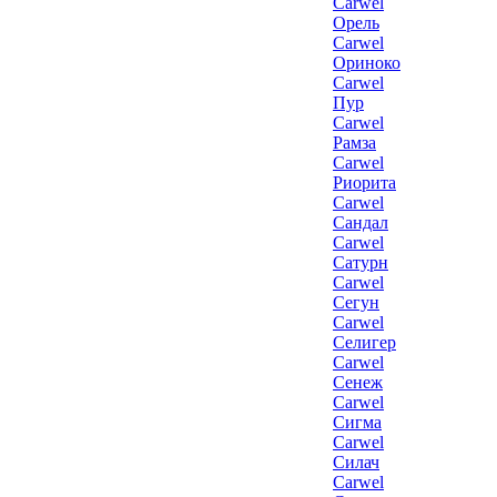
Carwel
Орель
Carwel
Ориноко
Carwel
Пур
Carwel
Рамза
Carwel
Риорита
Carwel
Сандал
Carwel
Сатурн
Carwel
Сегун
Carwel
Селигер
Carwel
Сенеж
Carwel
Сигма
Carwel
Силач
Carwel