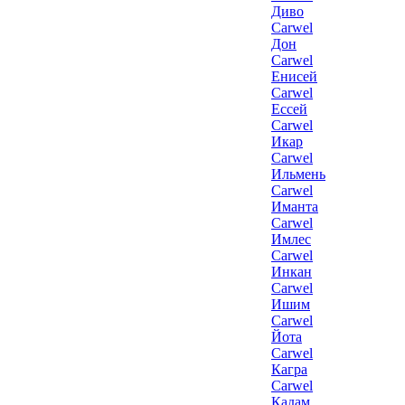
Диво
Carwel
Дон
Carwel
Енисей
Carwel
Ессей
Carwel
Икар
Carwel
Ильмень
Carwel
Иманта
Carwel
Имлес
Carwel
Инкан
Carwel
Ишим
Carwel
Йота
Carwel
Кагра
Carwel
Кадам