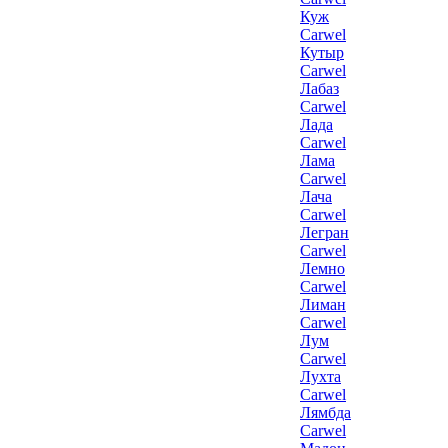
Куж
Carwel
Кутыр
Carwel
Лабаз
Carwel
Лада
Carwel
Лама
Carwel
Лача
Carwel
Легран
Carwel
Лемно
Carwel
Лиман
Carwel
Лум
Carwel
Лухта
Carwel
Лямбда
Carwel