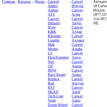
Главная
-
Каталог
-
Диски
-
Carwel
-
Carwel
-
Автодис
Alutec
Иткуль
18 Carw
Antera
Carwel
Иткуль
ATS
Агма
18*7,5J/
Carwel
Carwel
114,3/67
Dizzard
Акуш
SIL
IFree
Carwel
K&K
Алдан
Khomen
Carwel
Lizardo
Аллаки
Mak
Carwel
Momo
Альфа
LS
Carwel
FlowForming
Амур
Neo
Carwel
OZ
Аниш
PDW
Carwel
Race Ready
Аракс
Replica
Carwel
Rial
Аргунь
RST
Carwel
SKAD
Арей
Tech-Line
Carwel
Venti
Арно
Zoom Wheel
Carwel