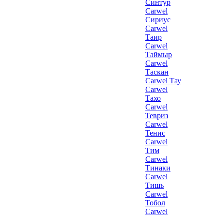
Синтур
Carwel
Сириус
Carwel
Таир
Carwel
Таймыр
Carwel
Таскан
Carwel Тау
Carwel
Тахо
Carwel
Тевриз
Carwel
Тенис
Carwel
Тим
Carwel
Тинаки
Carwel
Тишь
Carwel
Тобол
Carwel