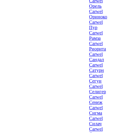
Carwel
Орель
Carwel
Ориноко
Carwel
Пур
Carwel
Рамза
Carwel
Риорита
Carwel
Сандал
Carwel
Сатурн
Carwel
Сегун
Carwel
Селигер
Carwel
Сенеж
Carwel
Сигма
Carwel
Силач
Carwel