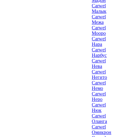
Мадон
Carwel
Малык
Carwel
Межа
Carwel
Мооро
Carwel
Нара
Carwel
Нарбус
Carwel
Нева
Carwel
Негито
Carwel
Немо
Carwel
Неро
Carwel
Нюк
Carwel
Оланга
Carwel
Омикрон