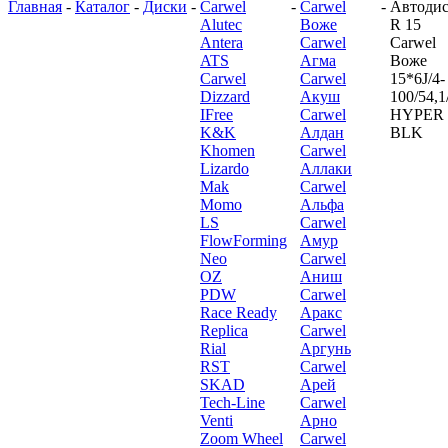
Главная
-
Каталог
-
Диски
-
Carwel
-
Carwel
-
Автоди
Alutec
Воже
R 15
Antera
Carwel
Carwel
ATS
Агма
Воже
Carwel
Carwel
15*6J/4-
Dizzard
Акуш
100/54,1
IFree
Carwel
HYPER
K&K
Алдан
BLK
Khomen
Carwel
Lizardo
Аллаки
Mak
Carwel
Momo
Альфа
LS
Carwel
FlowForming
Амур
Neo
Carwel
OZ
Аниш
PDW
Carwel
Race Ready
Аракс
Replica
Carwel
Rial
Аргунь
RST
Carwel
SKAD
Арей
Tech-Line
Carwel
Venti
Арно
Zoom Wheel
Carwel