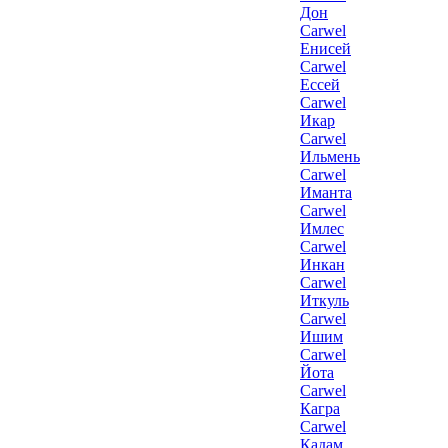
Дон
Carwel
Енисей
Carwel
Ессей
Carwel
Икар
Carwel
Ильмень
Carwel
Иманта
Carwel
Имлес
Carwel
Инкан
Carwel
Иткуль
Carwel
Ишим
Carwel
Йота
Carwel
Кагра
Carwel
Кадам