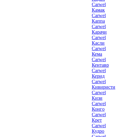
Carwel
Камак
Carwel
Каппа
Carwel
Карачи
Carwel
Касли
Carwel
Кема
Carwel
Кентавр
Carwel
Керид
Carwel
Кивиристи
Carwel
Кизи
Carwel
Конго
Carwel
Крет
Carwel
Кудро
Carwel