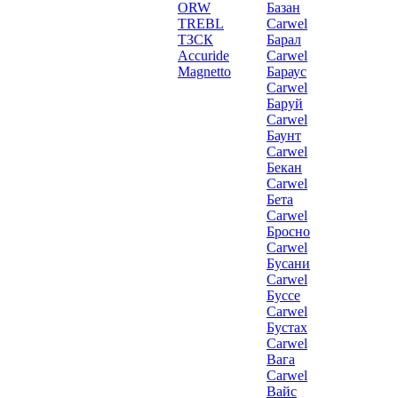
ORW
Базан
TREBL
Carwel
ТЗСК
Барал
Accuride
Carwel
Magnetto
Бараус
Carwel
Баруй
Carwel
Баунт
Carwel
Бекан
Carwel
Бета
Carwel
Бросно
Carwel
Бусани
Carwel
Буссе
Carwel
Бустах
Carwel
Вага
Carwel
Вайс