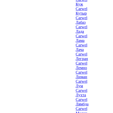
Куж
Carwel
Кутыр
Carwel
Лабаз
Carwel
Лада
Carwel
Лама
Carwel
Лача
Carwel
Легран
Carwel
Лемно
Carwel
Лиман
Carwel
Лум
Carwel
Лухта
Carwel
Лямбда
Carwel