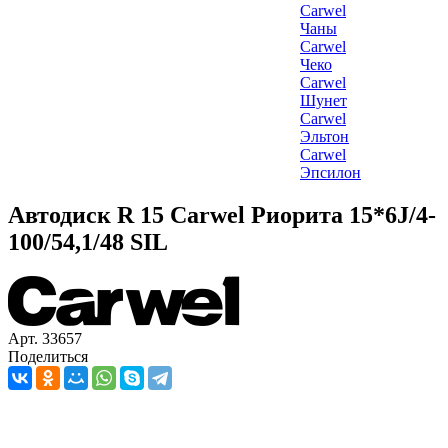
Carwel
Чаны
Carwel
Чеко
Carwel
Шунет
Carwel
Эльтон
Carwel
Эпсилон
Автодиск R 15 Carwel Риорита 15*6J/4-
100/54,1/48 SIL
Арт. 33657
Поделиться