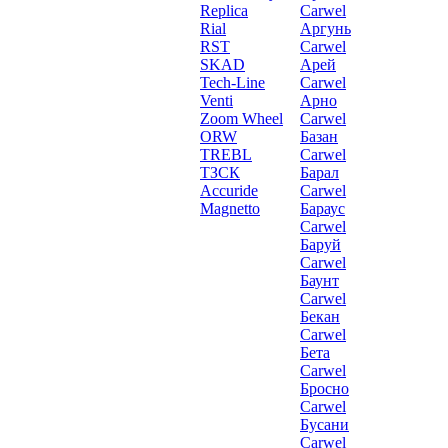
Replica
Carwel
Rial
Аргунь
RST
Carwel
SKAD
Арей
Tech-Line
Carwel
Venti
Арно
Zoom Wheel
Carwel
ORW
Базан
TREBL
Carwel
ТЗСК
Барал
Accuride
Carwel
Magnetto
Бараус
Carwel
Баруй
Carwel
Баунт
Carwel
Бекан
Carwel
Бета
Carwel
Бросно
Carwel
Бусани
Carwel