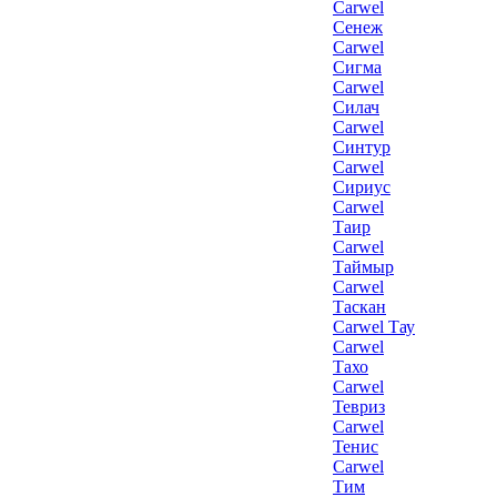
Carwel
Сенеж
Carwel
Сигма
Carwel
Силач
Carwel
Синтур
Carwel
Сириус
Carwel
Таир
Carwel
Таймыр
Carwel
Таскан
Carwel Тау
Carwel
Тахо
Carwel
Тевриз
Carwel
Тенис
Carwel
Тим