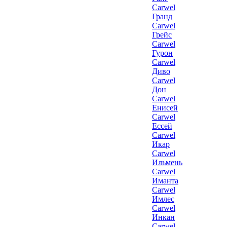
Carwel
Гранд
Carwel
Грейс
Carwel
Гурон
Carwel
Диво
Carwel
Дон
Carwel
Енисей
Carwel
Ессей
Carwel
Икар
Carwel
Ильмень
Carwel
Иманта
Carwel
Имлес
Carwel
Инкан
Carwel