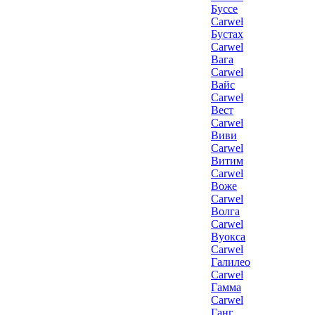
Буссе
Carwel
Бустах
Carwel
Вага
Carwel
Вайс
Carwel
Вест
Carwel
Виви
Carwel
Витим
Carwel
Воже
Carwel
Волга
Carwel
Вуокса
Carwel
Галилео
Carwel
Гамма
Carwel
Ганг