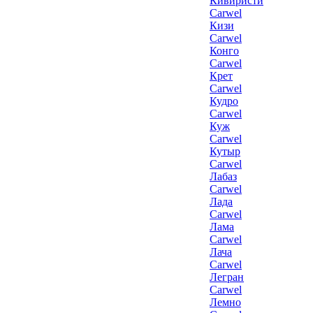
Кивиристи
Carwel
Кизи
Carwel
Конго
Carwel
Крет
Carwel
Кудро
Carwel
Куж
Carwel
Кутыр
Carwel
Лабаз
Carwel
Лада
Carwel
Лама
Carwel
Лача
Carwel
Легран
Carwel
Лемно