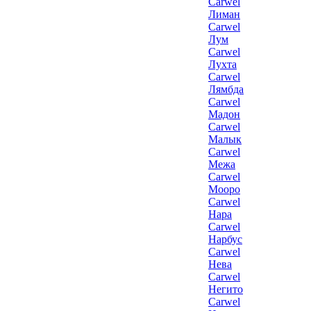
Carwel
Лиман
Carwel
Лум
Carwel
Лухта
Carwel
Лямбда
Carwel
Мадон
Carwel
Малык
Carwel
Межа
Carwel
Мооро
Carwel
Нара
Carwel
Нарбус
Carwel
Нева
Carwel
Негито
Carwel