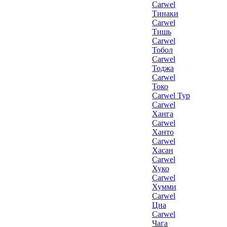
Carwel
Тинаки
Carwel
Тишь
Carwel
Тобол
Carwel
Тоджа
Carwel
Токо
Carwel Тур
Carwel
Ханга
Carwel
Ханто
Carwel
Хасан
Carwel
Хуко
Carwel
Хумми
Carwel
Цна
Carwel
Чага