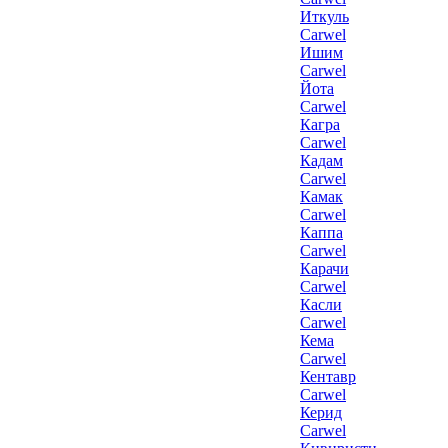
Иткуль
Carwel
Ишим
Carwel
Йота
Carwel
Кагра
Carwel
Кадам
Carwel
Камак
Carwel
Каппа
Carwel
Карачи
Carwel
Касли
Carwel
Кема
Carwel
Кентавр
Carwel
Керид
Carwel