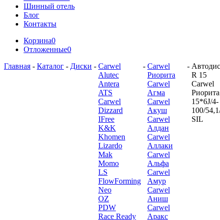
Шинный отель
Блог
Контакты
Корзина
0
Отложенные
0
Главная
-
Каталог
-
Диски
-
Carwel
-
Carwel
-
Автоди
Alutec
Риорита
R 15
Antera
Carwel
Carwel
ATS
Агма
Риорита
Carwel
Carwel
15*6J/4-
Dizzard
Акуш
100/54,1
IFree
Carwel
SIL
K&K
Алдан
Khomen
Carwel
Lizardo
Аллаки
Mak
Carwel
Momo
Альфа
LS
Carwel
FlowForming
Амур
Neo
Carwel
OZ
Аниш
PDW
Carwel
Race Ready
Аракс