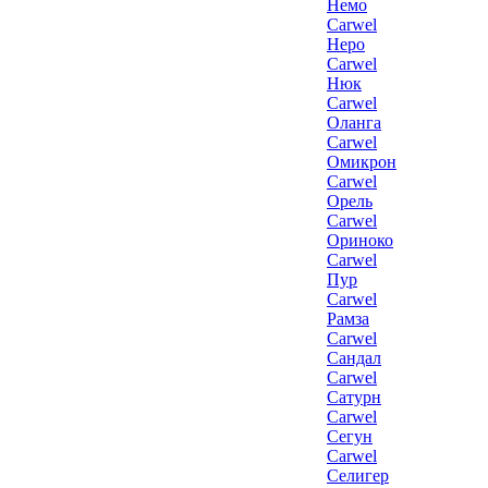
Немо
Carwel
Неро
Carwel
Нюк
Carwel
Оланга
Carwel
Омикрон
Carwel
Орель
Carwel
Ориноко
Carwel
Пур
Carwel
Рамза
Carwel
Сандал
Carwel
Сатурн
Carwel
Сегун
Carwel
Селигер