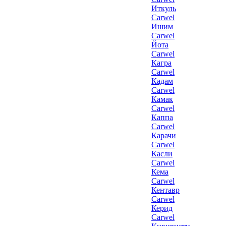
Иткуль
Carwel
Ишим
Carwel
Йота
Carwel
Кагра
Carwel
Кадам
Carwel
Камак
Carwel
Каппа
Carwel
Карачи
Carwel
Касли
Carwel
Кема
Carwel
Кентавр
Carwel
Керид
Carwel