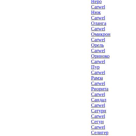
Неро
Carwel
Нюк
Carwel
Оланга
Carwel
Омикрон
Carwel
Орель
Carwel
Ориноко
Carwel
Пур
Carwel
Рамза
Carwel
Риорита
Carwel
Сандал
Carwel
Сатурн
Carwel
Сегун
Carwel
Селигер