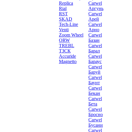
Replica
Carwel
Rial
Аргунь
RST
Carwel
SKAD
Арей
Tech-Line
Carwel
Venti
Арно
Zoom Wheel
Carwel
ORW
Базан
TREBL
Carwel
ТЗСК
Барал
Accuride
Carwel
Magnetto
Бараус
Carwel
Баруй
Carwel
Баунт
Carwel
Бекан
Carwel
Бета
Carwel
Бросно
Carwel
Бусани
Carwel