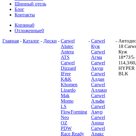
Шинный отель
Блог
Контакты
Корзина
0
Отложенные
0
Главная
-
Каталог
-
Диски
-
Carwel
-
Carwel
-
Автодис
Alutec
Куж
18 Carw
Antera
Carwel
Куж
ATS
Агма
18*7J/5-
Carwel
Carwel
114,3/60
Dizzard
Акуш
HYPER
IFree
Carwel
BLK
K&K
Алдан
Khomen
Carwel
Lizardo
Аллаки
Mak
Carwel
Momo
Альфа
LS
Carwel
FlowForming
Амур
Neo
Carwel
OZ
Аниш
PDW
Carwel
Race Ready
Аракс