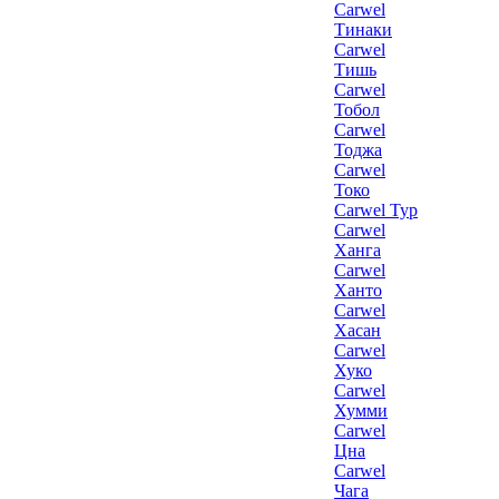
Carwel
Тинаки
Carwel
Тишь
Carwel
Тобол
Carwel
Тоджа
Carwel
Токо
Carwel Тур
Carwel
Ханга
Carwel
Ханто
Carwel
Хасан
Carwel
Хуко
Carwel
Хумми
Carwel
Цна
Carwel
Чага