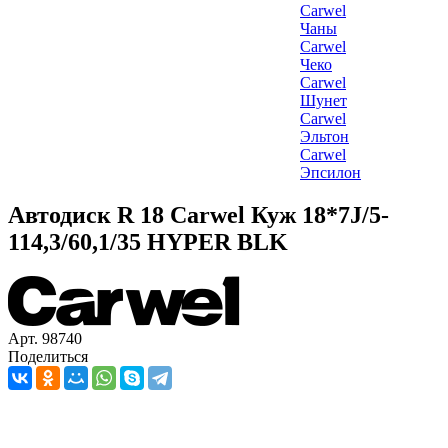
Carwel
Чаны
Carwel
Чеко
Carwel
Шунет
Carwel
Эльтон
Carwel
Эпсилон
Автодиск R 18 Carwel Куж 18*7J/5-
114,3/60,1/35 HYPER BLK
Арт. 98740
Поделиться