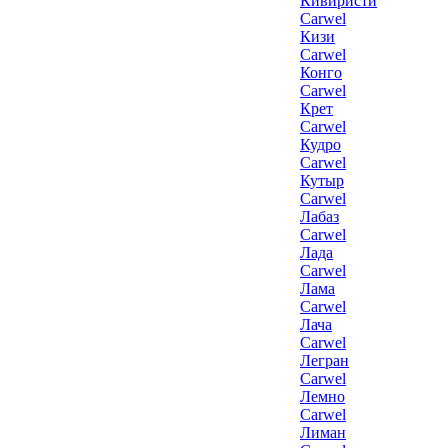
Кивиристи
Carwel
Кизи
Carwel
Конго
Carwel
Крет
Carwel
Кудро
Carwel
Кутыр
Carwel
Лабаз
Carwel
Лада
Carwel
Лама
Carwel
Лача
Carwel
Легран
Carwel
Лемно
Carwel
Лиман