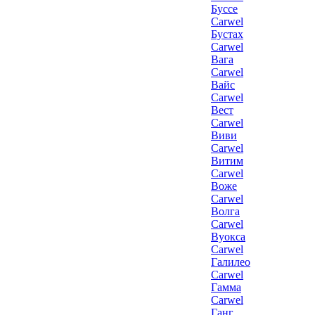
Буссе
Carwel
Бустах
Carwel
Вага
Carwel
Вайс
Carwel
Вест
Carwel
Виви
Carwel
Витим
Carwel
Воже
Carwel
Волга
Carwel
Вуокса
Carwel
Галилео
Carwel
Гамма
Carwel
Ганг