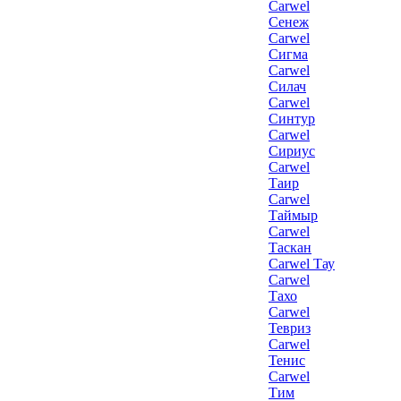
Carwel
Сенеж
Carwel
Сигма
Carwel
Силач
Carwel
Синтур
Carwel
Сириус
Carwel
Таир
Carwel
Таймыр
Carwel
Таскан
Carwel Тау
Carwel
Тахо
Carwel
Тевриз
Carwel
Тенис
Carwel
Тим