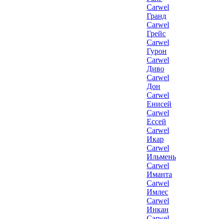
Carwel
Гранд
Carwel
Грейс
Carwel
Гурон
Carwel
Диво
Carwel
Дон
Carwel
Енисей
Carwel
Ессей
Carwel
Икар
Carwel
Ильмень
Carwel
Иманта
Carwel
Имлес
Carwel
Инкан
Carwel