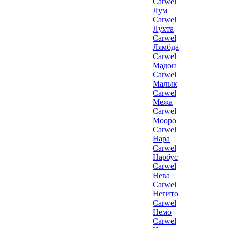
Carwel
Лум
Carwel
Лухта
Carwel
Лямбда
Carwel
Мадон
Carwel
Малык
Carwel
Межа
Carwel
Мооро
Carwel
Нара
Carwel
Нарбус
Carwel
Нева
Carwel
Негито
Carwel
Немо
Carwel