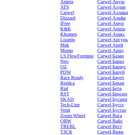
Antera
Carwel Акуш
ATS
Carwel Алдан
Carwel
Carwel Аллаки
Dizzard
Carwel Альфа
IFree
Carwel Амур
K&K
Carwel Аниш
Khomen
Carwel Аракс
Lizardo
Carwel Аргунь
Mak
Carwel Арей
Momo
Carwel Арно
LS FlowForming
Carwel Базан
Neo
Carwel Барал
OZ
Carwel Бараус
PDW
Carwel Баруй
Race Ready
Carwel Баунт
Replica
Carwel Бекан
Rial
Carwel Бета
RST
Carwel Бросно
SKAD
Carwel Бусани
Tech-Line
Carwel Буссе
Venti
Carwel Бустах
Zoom Wheel
Carwel Вага
ORW
Carwel Вайс
TREBL
Carwel Вест
ТЗСК
Carwel Виви