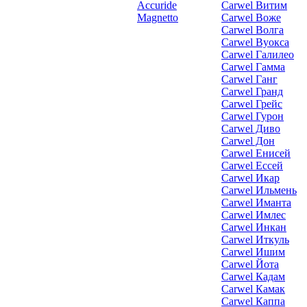
Accuride
Carwel Витим
Magnetto
Carwel Воже
Carwel Волга
Carwel Вуокса
Carwel Галилео
Carwel Гамма
Carwel Ганг
Carwel Гранд
Carwel Грейс
Carwel Гурон
Carwel Диво
Carwel Дон
Carwel Енисей
Carwel Ессей
Carwel Икар
Carwel Ильмень
Carwel Иманта
Carwel Имлес
Carwel Инкан
Carwel Иткуль
Carwel Ишим
Carwel Йота
Carwel Кадам
Carwel Камак
Carwel Каппа