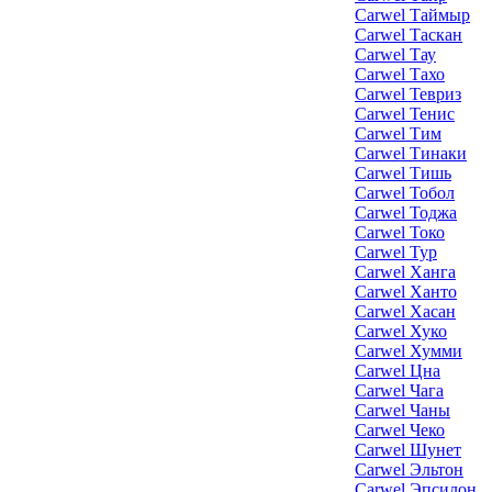
Carwel Таймыр
Carwel Таскан
Carwel Тау
Carwel Тахо
Carwel Тевриз
Carwel Тенис
Carwel Тим
Carwel Тинаки
Carwel Тишь
Carwel Тобол
Carwel Тоджа
Carwel Токо
Carwel Тур
Carwel Ханга
Carwel Ханто
Carwel Хасан
Carwel Хуко
Carwel Хумми
Carwel Цна
Carwel Чага
Carwel Чаны
Carwel Чеко
Carwel Шунет
Carwel Эльтон
Carwel Эпсилон