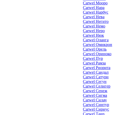
Carwel Мооро
Carwel Нара
Carwel Нарбус
Carwel Нева
Carwel Негито
Carwel Немо
Carwel Неро
Carwel Нюк
Carwel Оланга
Carwel Омикрон
Carwel Орель
Carwel Ориноко
Carwel Пур
Carwel Рамза
Carwel Риорита
Carwel Сандал
Carwel Сатурн
Carwel Сегун
Carwel Селигер
Carwel Сенеж
Carwel Сигма
Carwel Силач
Carwel Синтур
Carwel Сириус
Carwel Таир