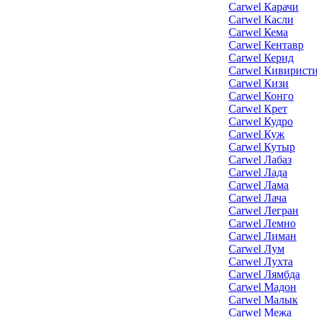
Carwel Карачи
Carwel Касли
Carwel Кема
Carwel Кентавр
Carwel Керид
Carwel Кивирист
Carwel Кизи
Carwel Конго
Carwel Крет
Carwel Кудро
Carwel Куж
Carwel Кутыр
Carwel Лабаз
Carwel Лада
Carwel Лама
Carwel Лача
Carwel Легран
Carwel Лемно
Carwel Лиман
Carwel Лум
Carwel Лухта
Carwel Лямбда
Carwel Мадон
Carwel Малык
Carwel Межа