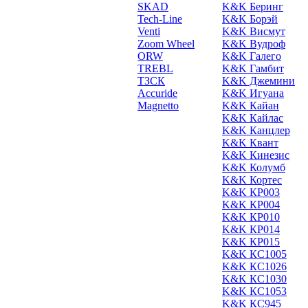
SKAD
K&K Беринг
Tech-Line
K&K Борэй
Venti
K&K Висмут
Zoom Wheel
K&K Вудроф
ORW
K&K Галего
TREBL
K&K Гамбит
ТЗСК
K&K Джемини
Accuride
K&K Игуана
Magnetto
K&K Кайан
K&K Кайлас
K&K Канцлер
K&K Квант
K&K Кинезис
K&K Колумб
K&K Кортес
K&K КР003
K&K КР004
K&K КР010
K&K КР014
K&K КР015
K&K КС1005
K&K КС1026
K&K КС1030
K&K КС1053
K&K КС945