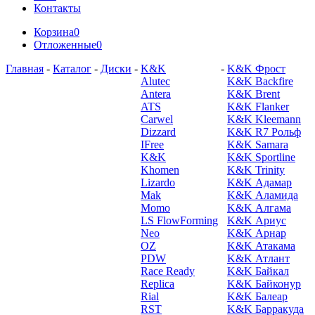
Контакты
Корзина
0
Отложенные
0
Главная
-
Каталог
-
Диски
-
K&K
-
K&K Фрост
Alutec
K&K Backfire
Antera
K&K Brent
ATS
K&K Flanker
Carwel
K&K Kleemann
Dizzard
K&K R7 Рольф
IFree
K&K Samara
K&K
K&K Sportline
Khomen
K&K Trinity
Lizardo
K&K Адамар
Mak
K&K Аламида
Momo
K&K Алгама
LS FlowForming
K&K Ариус
Neo
K&K Арнар
OZ
K&K Атакама
PDW
K&K Атлант
Race Ready
K&K Байкал
Replica
K&K Байконур
Rial
K&K Балеар
RST
K&K Барракуда