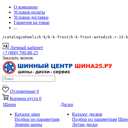
О компании
Условия оплаты
Условия доставки
Гарантия на товар
...
/catalog/wheels/k-k/k-k-frost/k-k-frost-avtodisk-r-15-k
Личный кабинет
+7 (800) 700-88-25
Заказать звонок
Отложенные
0
Корзина
пуста
0
Шины
Диски
Каталог шин
Каталог дисков
Подбор по параметрам
Подбор по параметрам
Шин
Зимние шины
Литые диски