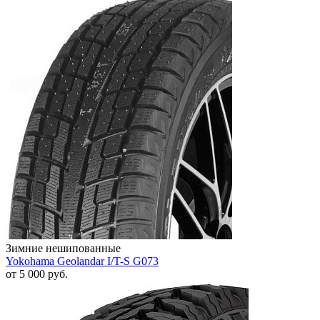
Зимние нешипованные
Yokohama Geolandar I/T-S G073
от
5 000
руб.