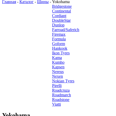
Главная
-
Каталог
-
Шины
-
Yokohama
Bridgestone
Continental
Cordiant
DoubleStar
Dunlop
Farroad/Saferich
Firemax
Formula
Goform
Hankook
Ikon Tyres
Kama
Kumho
Kapsen
Nereus
Nexen
Nokian Tyres
Pirelli
Roadcruza
Roadmarch
Roadstone
Viatti
Yokohama