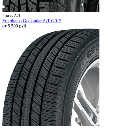
Грязь A/T
Yokohama Geolandar A/T G015
от
5 500
руб.