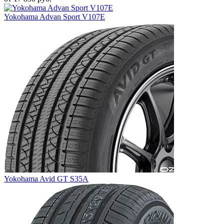
Yokohama Advan Sport V107E
Yokohama Avid GT S35A