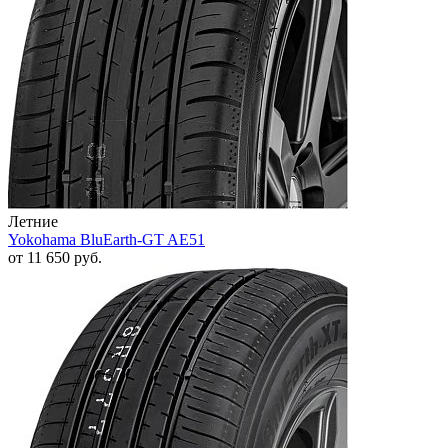
Летние
Yokohama BluEarth-GT AE51
от
11 650
руб.