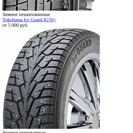
Зимние нешипованные
Yokohama Ice Guard IG50+
от
5 000
руб.
Зимние шипованные