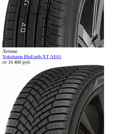
Летние
Yokohama BluEarth-XT AE61
от
16 400
руб.