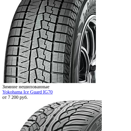
Зимние нешипованные
Yokohama Ice Guard IG70
от
7 200
руб.