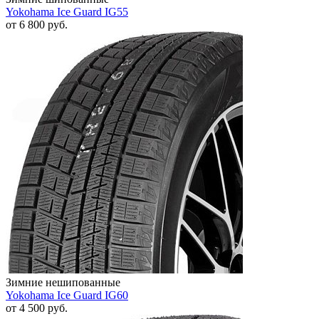
Yokohama Ice Guard IG55
от
6 800
руб.
Зимние нешипованные
Yokohama Ice Guard IG60
от
4 500
руб.