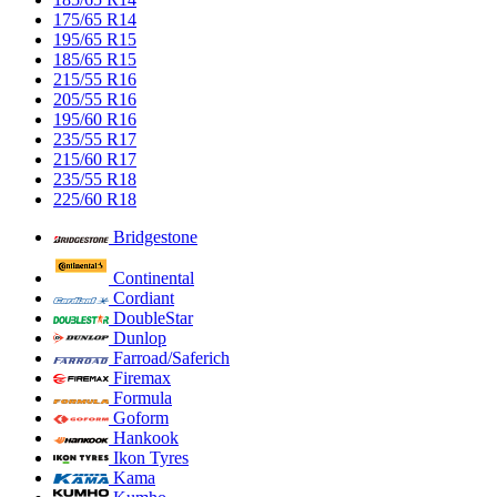
175/65 R14
195/65 R15
185/65 R15
215/55 R16
205/55 R16
195/60 R16
235/55 R17
215/60 R17
235/55 R18
225/60 R18
Bridgestone
Continental
Cordiant
DoubleStar
Dunlop
Farroad/Saferich
Firemax
Formula
Goform
Hankook
Ikon Tyres
Kama