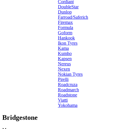
Cordiant
DoubleStar
Dunlop
Farroad/Saferich
Firemax
Formula
Goform
Hankook
Ikon Tyres
Kama
Kumho
Kapsen
Nereus
Nexen
Nokian Tyres
Pirelli
Roadcruza
Roadmarch
Roadstone
Viatti
Yokohama
Bridgestone