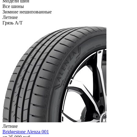
Модели шин
Все шины
Зимние нешипованные
Летние
Грязь A/T
Летние
Bridgestone Alenza 001