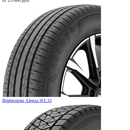
от
25 000
руб.
Bridgestone Alenza H/L33