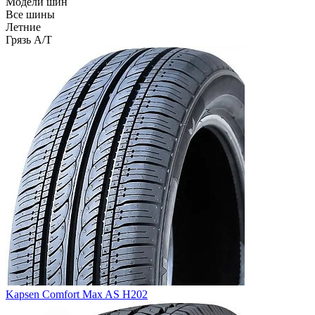
Модели шин
Все шины
Летние
Грязь A/T
Kapsen Comfort Max AS H202