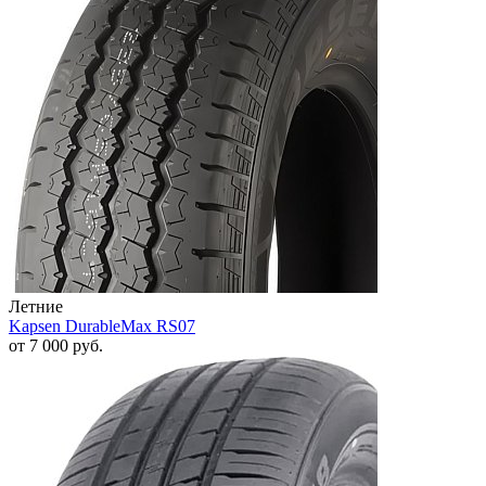
Летние
Kapsen DurableMax RS07
от
7 000
руб.