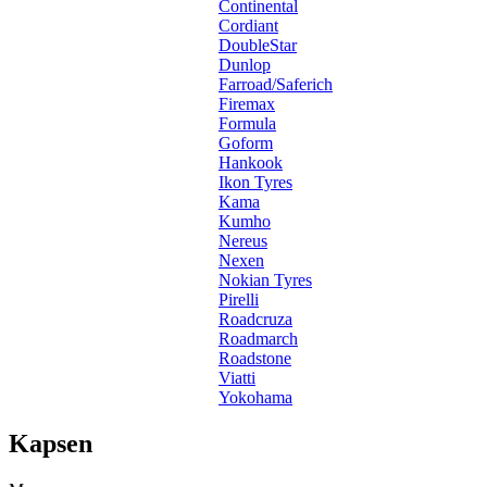
Continental
Cordiant
DoubleStar
Dunlop
Farroad/Saferich
Firemax
Formula
Goform
Hankook
Ikon Tyres
Kama
Kumho
Nereus
Nexen
Nokian Tyres
Pirelli
Roadcruza
Roadmarch
Roadstone
Viatti
Yokohama
Kapsen