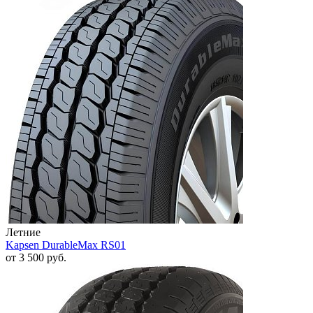
Летние
Kapsen DurableMax RS01
от
3 500
руб.