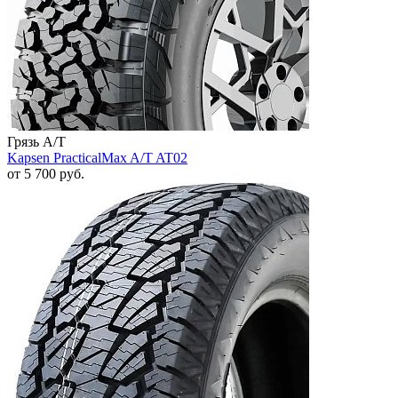
Грязь A/T
Kapsen PracticalMax A/T AT02
от
5 700
руб.