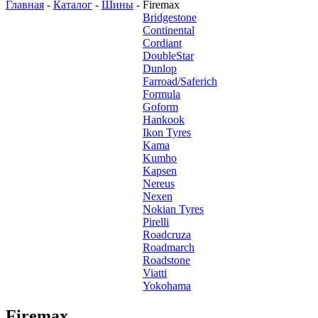
Главная
-
Каталог
-
Шины
-
Firemax
Bridgestone
Continental
Cordiant
DoubleStar
Dunlop
Farroad/Saferich
Formula
Goform
Hankook
Ikon Tyres
Kama
Kumho
Kapsen
Nereus
Nexen
Nokian Tyres
Pirelli
Roadcruza
Roadmarch
Roadstone
Viatti
Yokohama
Firemax