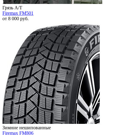
Грязь A/T
Firemax FM501
от
8 000
руб.
Зимние нешипованные
Firemax FM806