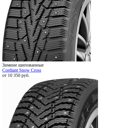
Зимние шипованные
Cordiant Snow Cross
от
10 350
руб.