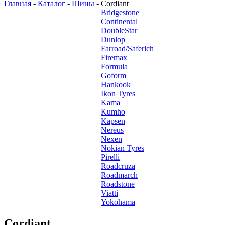
Главная
-
Каталог
-
Шины
-
Cordiant
Bridgestone
Continental
DoubleStar
Dunlop
Farroad/Saferich
Firemax
Formula
Goform
Hankook
Ikon Tyres
Kama
Kumho
Kapsen
Nereus
Nexen
Nokian Tyres
Pirelli
Roadcruza
Roadmarch
Roadstone
Viatti
Yokohama
Cordiant