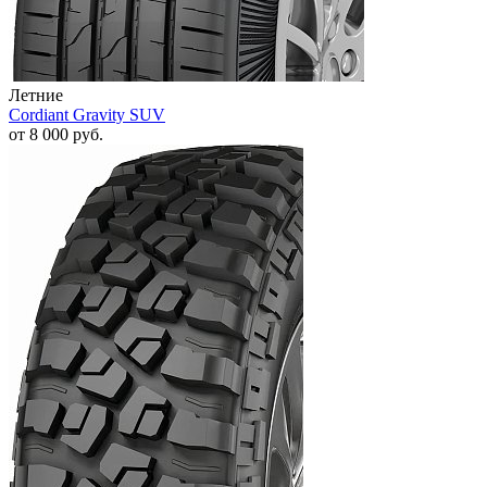
Летние
Cordiant Gravity SUV
от
8 000
руб.