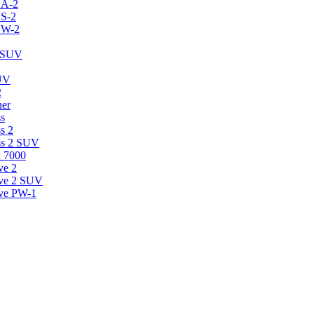
CA-2
CS-2
CW-2
2 SUV
SUV
2
ner
s
s 2
ss 2 SUV
 7000
ve 2
ive 2 SUV
ive PW-1