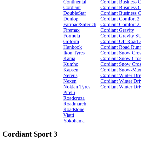
Continental
Cordiant Business 
Cordiant
Cordiant Business 
DoubleStar
Cordiant Business 
Dunlop
Cordiant Comfort 2
Farroad/Saferich
Cordiant Comfort 
Firemax
Cordiant Gravity
Formula
Cordiant Gravity 
Goform
Cordiant Off Road 
Hankook
Cordiant Road Run
Ikon Tyres
Cordiant Snow Cros
Kama
Cordiant Snow Cros
Kumho
Cordiant Snow Cro
Kapsen
Cordiant Snow-Max
Nereus
Cordiant Winter Dri
Nexen
Cordiant Winter Dr
Nokian Tyres
Cordiant Winter Dr
Pirelli
Roadcruza
Roadmarch
Roadstone
Viatti
Yokohama
Cordiant Sport 3