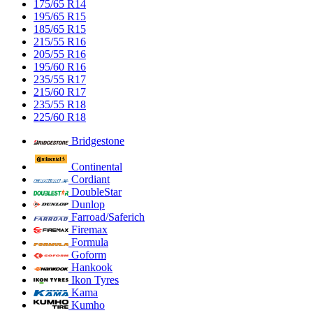
175/65 R14
195/65 R15
185/65 R15
215/55 R16
205/55 R16
195/60 R16
235/55 R17
215/60 R17
235/55 R18
225/60 R18
Bridgestone
Continental
Cordiant
DoubleStar
Dunlop
Farroad/Saferich
Firemax
Formula
Goform
Hankook
Ikon Tyres
Kama
Kumho