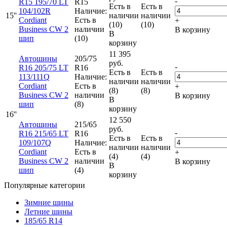
-
R15 195/70 LT
R15
Есть в
Есть в
104/102R
Наличие:
15''
наличии
наличии
Cordiant
Есть в
+
(10)
(10)
Business CW 2
наличии
В корзину
В
шип
(10)
корзину
11 395
Автошины
205/75
руб.
-
R16 205/75 LT
R16
Есть в
Есть в
113/111Q
Наличие:
наличии
наличии
Cordiant
Есть в
+
(8)
(8)
Business CW 2
наличии
В корзину
В
шип
(8)
корзину
16''
12 550
Автошины
215/65
руб.
-
R16 215/65 LT
R16
Есть в
Есть в
109/107Q
Наличие:
наличии
наличии
Cordiant
Есть в
+
(4)
(4)
Business CW 2
наличии
В корзину
В
шип
(4)
корзину
Популярные категории
Зимние шины
Летние шины
185/65 R14