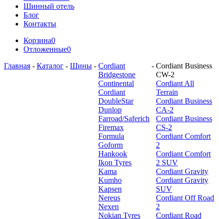
Шинный отель
Блог
Контакты
Корзина
0
Отложенные
0
Главная
-
Каталог
-
Шины
-
Cordiant
-
Cordiant Business
Bridgestone
CW-2
Continental
Cordiant All
Cordiant
Terrain
DoubleStar
Cordiant Business
Dunlop
CA-2
Farroad/Saferich
Cordiant Business
Firemax
CS-2
Formula
Cordiant Comfort
Goform
2
Hankook
Cordiant Comfort
Ikon Tyres
2 SUV
Kama
Cordiant Gravity
Kumho
Cordiant Gravity
Kapsen
SUV
Nereus
Cordiant Off Road
Nexen
2
Nokian Tyres
Cordiant Road