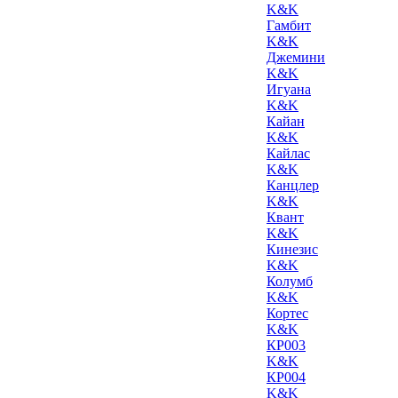
K&K
Гамбит
K&K
Джемини
K&K
Игуана
K&K
Кайан
K&K
Кайлас
K&K
Канцлер
K&K
Квант
K&K
Кинезис
K&K
Колумб
K&K
Кортес
K&K
КР003
K&K
КР004
K&K