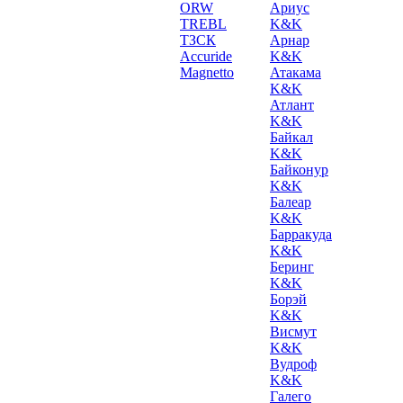
ORW
Ариус
TREBL
K&K
ТЗСК
Арнар
Accuride
K&K
Magnetto
Атакама
K&K
Атлант
K&K
Байкал
K&K
Байконур
K&K
Балеар
K&K
Барракуда
K&K
Беринг
K&K
Борэй
K&K
Висмут
K&K
Вудроф
K&K
Галего