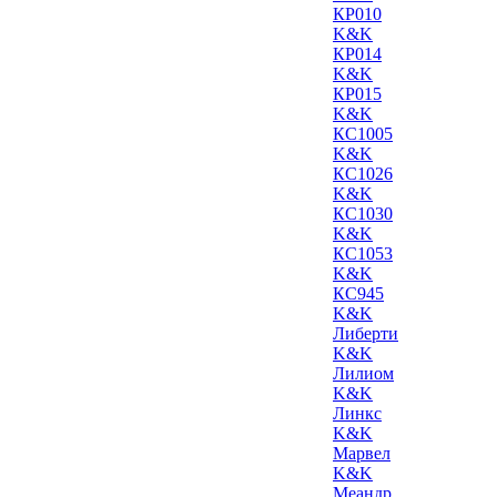
КР010
K&K
КР014
K&K
КР015
K&K
КС1005
K&K
КС1026
K&K
КС1030
K&K
КС1053
K&K
КС945
K&K
Либерти
K&K
Лилиом
K&K
Линкс
K&K
Марвел
K&K
Меандр