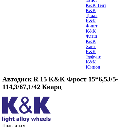
Твист
K&K Тейт
K&K
Триал
K&K
Фишт
K&K
Флэш
K&K
Хант
K&K
Эрфурт
K&K
Юнион
Автодиск R 15 K&K Фрост 15*6,5J/5-
114,3/67,1/42 Кварц
Поделиться