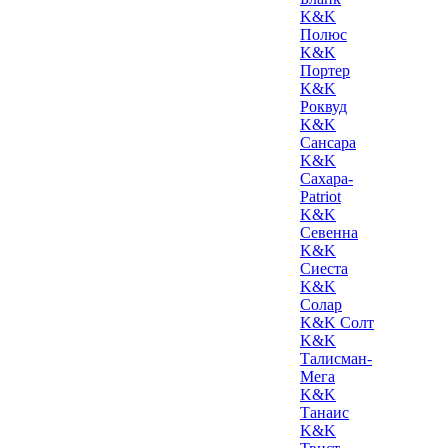
K&K
Полюс
K&K
Портер
K&K
Роквуд
K&K
Сансара
K&K
Сахара-
Patriot
K&K
Севенна
K&K
Сиеста
K&K
Солар
K&K Солт
K&K
Талисман-
Мега
K&K
Танаис
K&K