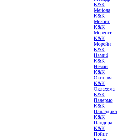
K&K
Мейола
K&K
Меконг
K&K
Меренге
K&K
Морейн
K&K
Намиб
K&K
Неман
K&K
Окинава
K&K
Оклахома
K&K
Палермо
K&K
Палладика
K&K
Пандора
K&K
Пойнт
Бланк