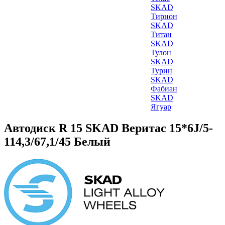
SKAD
Тирион
SKAD
Титан
SKAD
Тулон
SKAD
Турин
SKAD
Фабиан
SKAD
Ягуар
Автодиск R 15 SKAD Веритас 15*6J/5-
114,3/67,1/45 Белый