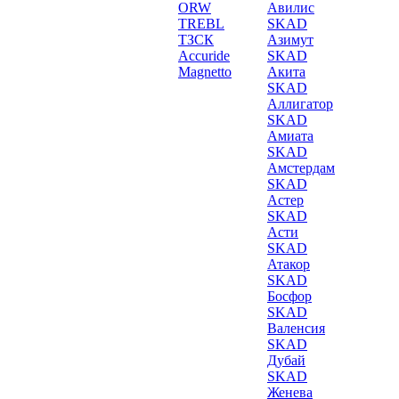
ORW
Авилис
TREBL
SKAD
ТЗСК
Азимут
Accuride
SKAD
Magnetto
Акита
SKAD
Аллигатор
SKAD
Амиата
SKAD
Амстердам
SKAD
Астер
SKAD
Асти
SKAD
Атакор
SKAD
Босфор
SKAD
Валенсия
SKAD
Дубай
SKAD
Женева