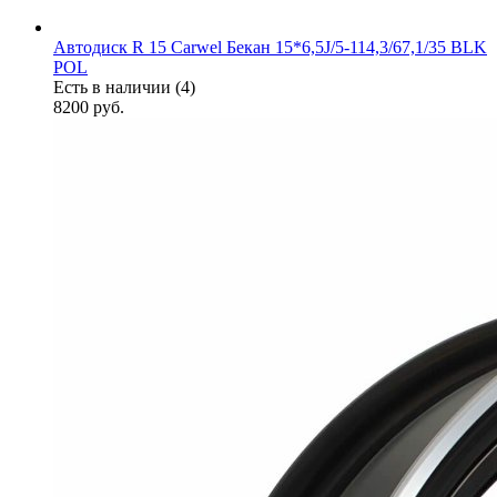
Автодиск R 15 Carwel Бекан 15*6,5J/5-114,3/67,1/35 BLK
POL
Есть в наличии (4)
8200
руб.