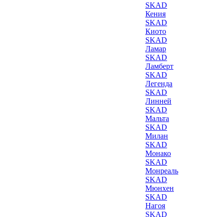
SKAD
Кения
SKAD
Киото
SKAD
Ламар
SKAD
Ламберт
SKAD
Легенда
SKAD
Линней
SKAD
Мальта
SKAD
Милан
SKAD
Монако
SKAD
Монреаль
SKAD
Мюнхен
SKAD
Нагоя
SKAD