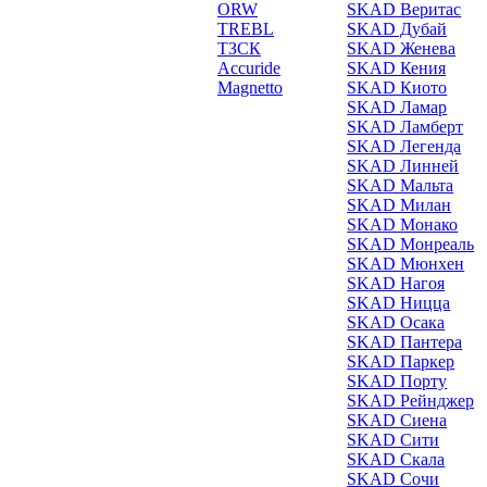
ORW
SKAD Веритас
TREBL
SKAD Дубай
ТЗСК
SKAD Женева
Accuride
SKAD Кения
Magnetto
SKAD Киото
SKAD Ламар
SKAD Ламберт
SKAD Легенда
SKAD Линней
SKAD Мальта
SKAD Милан
SKAD Монако
SKAD Монреаль
SKAD Мюнхен
SKAD Нагоя
SKAD Ницца
SKAD Осака
SKAD Пантера
SKAD Паркер
SKAD Порту
SKAD Рейнджер
SKAD Сиена
SKAD Сити
SKAD Скала
SKAD Сочи