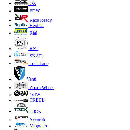
OZ
PDW
Race Ready
Replica
Rial
RST
SKAD
Tech-Line
Venti
Zoom Wheel
ORW
TREBL
ТЗСК
Accuride
Magnetto