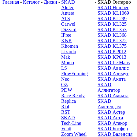
Главная
-
Каталог
-
Диски
-
SKAD
-
SKAD Онтарио
Alutec
SKAD Humber
Antera
SKAD KL1069
ATS
SKAD KL299
Carwel
SKAD KL325
Dizzard
SKAD KL353
IFree
SKAD KL368
K&K
SKAD KL372
Khomen
SKAD KL375
Lizardo
SKAD KP012
Mak
SKAD KP013
Momo
SKAD Le Mans
LS
SKAD Авилис
FlowForming
SKAD Азимут
Neo
SKAD Акита
OZ
SKAD
PDW
Аллигатор
Race Ready
SKAD Амиата
Replica
SKAD
Rial
Амстердам
RST
SKAD Астер
SKAD
SKAD Асти
Tech-Line
SKAD Атакор
Venti
SKAD Босфор
Zoom Wheel
SKAD Валенсия