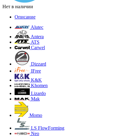
Нет в наличии
Описание
Alutec
Antera
ATS
Carwel
Dizzard
IFree
K&K
Khomen
Lizardo
Mak
Momo
LS FlowForming
Neo