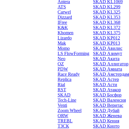
Antera
SKAD KL1069
ATS
SKAD KL299
Carwel
SKAD KL325
Dizzard
SKAD KL353
IFree
SKAD KL368
K&K
SKAD KL372
Khomen
SKAD KL375
Lizardo
SKAD KP012
Mak
SKAD KP013
Momo
SKAD Авилис
LS FlowForming
SKAD Азимут
Neo
SKAD Акита
OZ
SKAD Аллигатор
PDW
SKAD Амиата
Race Ready
SKAD Амстердам
Replica
SKAD Астер
Rial
SKAD Асти
RST
SKAD Атакор
SKAD
SKAD Босфор
Tech-Line
SKAD Валенсия
Venti
SKAD Веритас
Zoom Wheel
SKAD Дубай
ORW
SKAD Женева
TREBL
SKAD Кения
ТЗСК
SKAD Киото