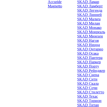
Accuride
SKAD Ламар
Magnetto
SKAD Ламберт
SKAD Легенда
SKAD Линней
SKAD Мальта
SKAD Милан
SKAD Монако
SKAD Монреаль
SKAD Мюнхен
SKAD Нагоя
SKAD Ницца
SKAD Онтарио
SKAD Осака
SKAD Пантера
SKAD Паркер
SKAD Порту
SKAD Рейнджер
SKAD Сиена
SKAD Сити
SKAD Скала
SKAD Сочи
SKAD Стилетто
SKAD Техас
SKAD Тирион
SKAD Титан